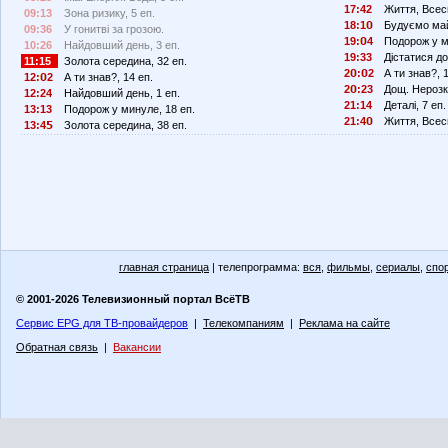
17:42
Життя, Всесві
09:13
Зона ризику, 5 еп.
18:1
Будуємо май
09:36
У гонитві за грозою.
19:
4
Подорож у м
10:26
Найдовший день, 3 еп.
19:33
Дістатися до 
11:15
Золота середина, 32 еп.
2
:
2
А ти знав?, 
12:
2
А ти знав?, 14 еп.
2
:23
Дощ. Нерозка
12:24
Найдовший день, 1 еп.
21:14
Деталі, 7 еп.
13:13
Подорож у минуле, 18 еп.
21:4
Життя, Всесві
13:4
Золота середина, 38 еп.
главная страница
| телепрограмма:
вся
,
фильмы
,
сериалы
,
спо
© 2001-2026 Телевизионный портал ВсёТВ
Сервис EPG для ТВ-провайдеров
|
Телекомпаниям
|
Реклама на сайте
Обратная связь
|
Вакансии