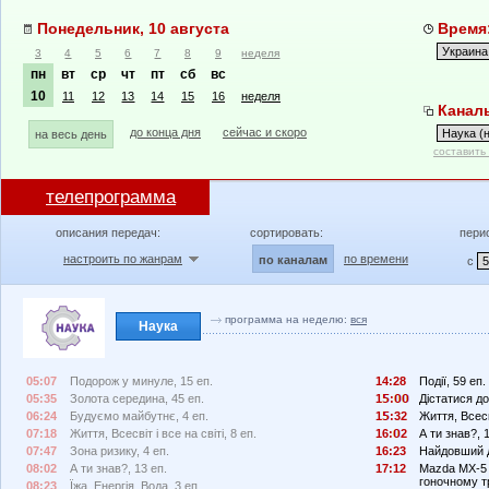
Понедельник, 10 августа
Время:
3
4
5
6
7
8
9
неделя
пн
вт
ср
чт
пт
сб
вс
10
11
12
13
14
15
16
неделя
Каналы
до конца дня
сейчас и скоро
на весь день
составить
телепрограмма
описания передач:
сортировать:
пери
настроить по жанрам
по времени
по каналам
с
программа на неделю:
вся
Наука
05:07
Подорож у минуле, 15 еп.
14:28
Події, 59 еп.
05:35
Золота середина, 45 еп.
1
:
Дістатися до 
06:24
Будуємо майбутнє, 4 еп.
1
:32
Життя, Всесві
07:18
Життя, Всесвіт і все на світі, 8 еп.
16:
2
А ти знав?, 
07:47
Зона ризику, 4 еп.
16:23
Найдовший д
08:02
А ти знав?, 13 еп.
17:12
Mazda MX-5 
гоночному т
08:23
Їжа. Енергія. Вода, 3 еп.