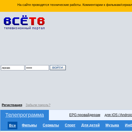
На сайте проводятся технические работы. Комментарии к фильмам/сериал
Регистрация
Забыли пароль?
Телепрограмма
EPG провайдерам
для iOS / Androi
Фильмы
Сериалы
Спорт
Для детей
Музыка
Ин
Все