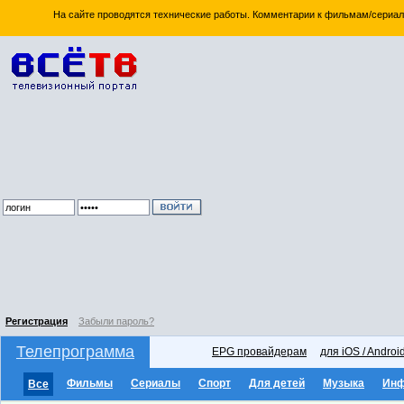
На сайте проводятся технические работы. Комментарии к фильмам/сериал
Регистрация
Забыли пароль?
Телепрограмма
EPG провайдерам
для iOS / Androi
Фильмы
Сериалы
Спорт
Для детей
Музыка
Ин
Все