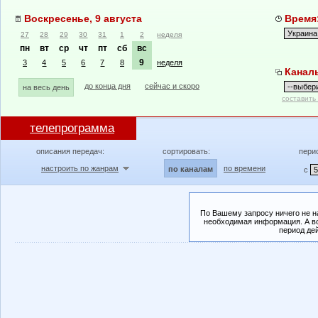
Воскресенье, 9 августа
Время:
27
28
29
30
31
1
2
неделя
пн
вт
ср
чт
пт
сб
вс
9
3
4
5
6
7
8
неделя
Канал
до конца дня
сейчас и скоро
на весь день
составить
телепрограмма
описания передач:
сортировать:
пери
настроить по жанрам
по времени
по каналам
с
По Вашему запросу ничего не н
необходимая информация. А во
период де