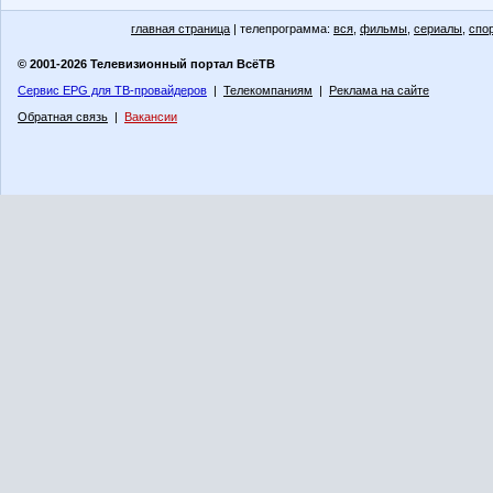
главная страница
| телепрограмма:
вся
,
фильмы
,
сериалы
,
спо
© 2001-2026 Телевизионный портал ВсёТВ
Сервис EPG для ТВ-провайдеров
|
Телекомпаниям
|
Реклама на сайте
Обратная связь
|
Вакансии