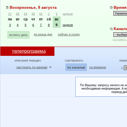
Воскресенье, 9 августа
Время:
27
28
29
30
31
1
2
неделя
пн
вт
ср
чт
пт
сб
вс
9
3
4
5
6
7
8
неделя
Канал
до конца дня
сейчас и скоро
на весь день
составить
телепрограмма
описания передач:
сортировать:
пери
настроить по жанрам
по времени
по каналам
с
По Вашему запросу ничего не н
необходимая информация. А во
период де