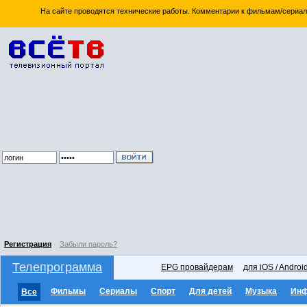
На сайте проводятся технические работы. Комментарии к фильмам/сериал
Регистрация
Забыли пароль?
Телепрограмма
EPG провайдерам
для iOS / Androi
Фильмы
Сериалы
Спорт
Для детей
Музыка
Ин
Все