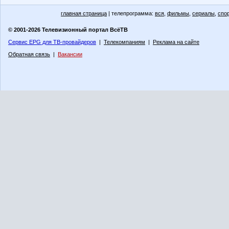
главная страница
| телепрограмма:
вся
,
фильмы
,
сериалы
,
спо
© 2001-2026 Телевизионный портал ВсёТВ
Сервис EPG для ТВ-провайдеров
|
Телекомпаниям
|
Реклама на сайте
Обратная связь
|
Вакансии