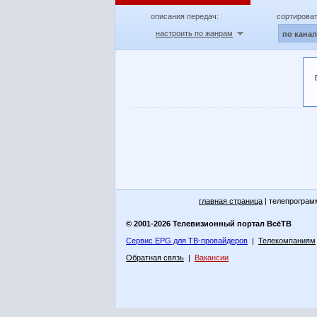
описания передач:
сортироват
настроить по жанрам
по кана
главная страница
| телепрограм
© 2001-2026 Телевизионный портал ВсёТВ
Сервис EPG для ТВ-провайдеров
|
Телекомпаниям
Обратная связь
|
Вакансии