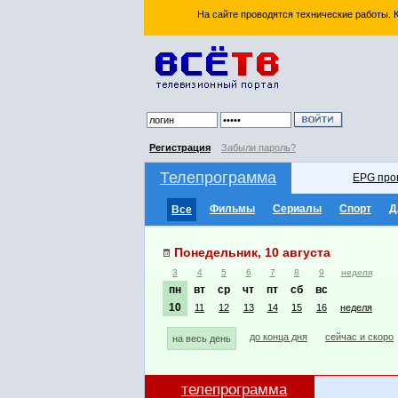
На сайте проводятся технические работы.
Регистрация
Забыли пароль?
Телепрограмма
EPG про
Фильмы
Сериалы
Спорт
Д
Все
Понедельник, 10 августа
3
4
5
6
7
8
9
неделя
пн
вт
ср
чт
пт
сб
вс
10
11
12
13
14
15
16
неделя
до конца дня
сейчас и скоро
на весь день
телепрограмма