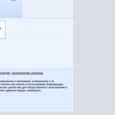
а
лопедия
,
энциклопедия сериалов
изменения в программе телеканалов и за
стичное или полное использование информации,
ческих целей или для общественного пользования в
ения администрации запрещено.