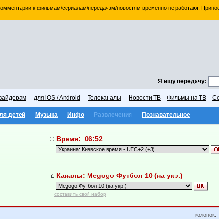
 Комментарии к фильмам/сериалам/передачам/новостям временно не работают. Принос
Я ищу передачу:
вайдерам
для iOS / Android
Телеканалы
Новости ТВ
Фильмы на ТВ
Се
ля детей
Музыка
Инфо
Развлечения
Познавательное
Время: 06:52
Каналы: Megogo Футбол 10 (на укр.)
составить свой набор
колонок: