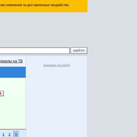
им извинения за доставленные неудобства.
риалы на ТВ
реклама на сайте
1
2
3