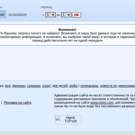
ь:
период:
по времени
лам
с
до
Внимание!
По Вашему запросу ничего не найдено. Возможно, в нашу базу данных еще не занесен
необходимая информация. А возможно, вы выбрали такой жанр, в котором в заданный
период действительно нет ни одной передачи
ма:
вся
,
фильмы
,
сериалы
,
спорт
,
для детей
,
инфо
|
телеканалы
,
новости тв
,
киноэнцик
Администрация сайта не несет ответственности за 
содержание рекламных баннеров и объявлений. Ча
|
Реклама на сайте
размещенной на сайте
www.vsetv.com
, для коммер
каком бы то ни было виде без письменного разреш