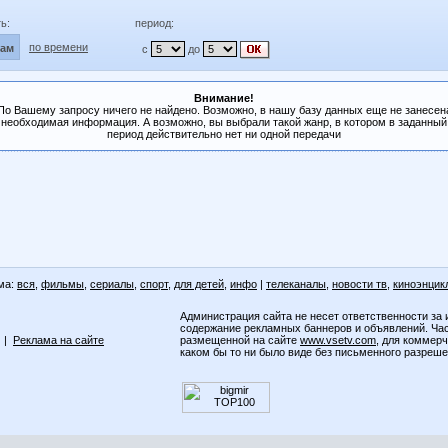
ь:
период:
по времени
лам
с
до
Внимание!
По Вашему запросу ничего не найдено. Возможно, в нашу базу данных еще не занесен
необходимая информация. А возможно, вы выбрали такой жанр, в котором в заданный
период действительно нет ни одной передачи
ма:
вся
,
фильмы
,
сериалы
,
спорт
,
для детей
,
инфо
|
телеканалы
,
новости тв
,
киноэнцик
Администрация сайта не несет ответственности за 
содержание рекламных баннеров и объявлений. Ча
|
Реклама на сайте
размещенной на сайте
www.vsetv.com
, для коммер
каком бы то ни было виде без письменного разреш