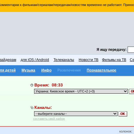
 Комментарии к фильмам/сериалам/передачам/новостям временно не работают. Принос
Я ищу передачу:
вайдерам
для iOS / Android
Телеканалы
Новости ТВ
Фильмы на ТВ
Се
ля детей
Музыка
Инфо
Развлечения
Познавательное
Время: 08:33
Каналы:
составить свой набор
колонок: