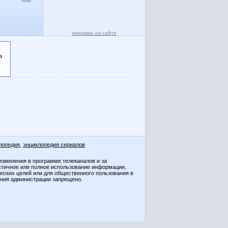
реклама на сайте
а
лопедия
,
энциклопедия сериалов
изменения в программе телеканалов и за
стичное или полное использование информации,
ческих целей или для общественного пользования в
ения администрации запрещено.