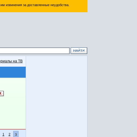
им извинения за доставленные неудобства.
риалы на ТВ
1
2
3