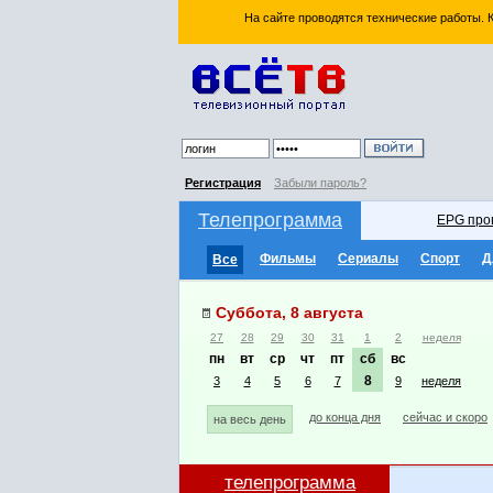
На сайте проводятся технические работы.
Регистрация
Забыли пароль?
Телепрограмма
EPG про
Фильмы
Сериалы
Спорт
Д
Все
Суббота, 8 августа
27
28
29
30
31
1
2
неделя
пн
вт
ср
чт
пт
сб
вс
8
3
4
5
6
7
9
неделя
до конца дня
сейчас и скоро
на весь день
телепрограмма