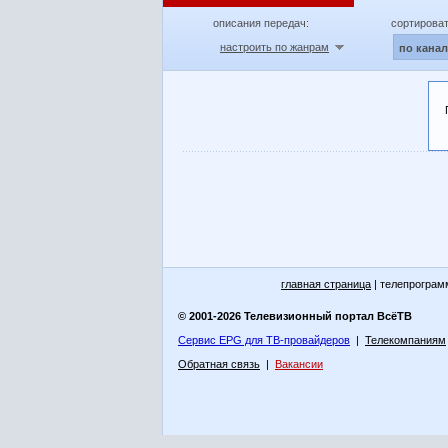
описания передач:
сортироват
настроить по жанрам
по кана
главная страница
| телепрограм
© 2001-2026 Телевизионный портал ВсёТВ
Сервис EPG для ТВ-провайдеров
|
Телекомпаниям
Обратная связь
|
Вакансии