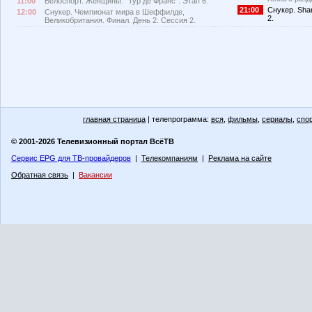
11:00
Велоспорт. Женщины. "Тур де Франс". Этап 6.
21:00
Снукер. Sha
12:00
Снукер. Чемпионат мира в Шеффилде,
2.
Великобритания. Финал. День 2. Сессия 2.
главная страница
| телепрограмма:
вся
,
фильмы
,
сериалы
,
спо
© 2001-2026 Телевизионный портал ВсёТВ
Сервис EPG для ТВ-провайдеров
|
Телекомпаниям
|
Реклама на сайте
Обратная связь
|
Вакансии