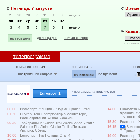
Пятница, 7 августа
Время:
27
28
29
30
31
1
2
неделя
пн
вт
ср
чт
пт
сб
вс
7
3
4
5
6
8
9
неделя
Каналы
до конца дня
сейчас и скоро
на весь день
составить
телепрограмма
описания передач:
сортировать:
пери
настроить по жанрам
по времени
по каналам
с
программа на неделю:
вся
Eurosport 1
06:00
Велоспорт. Женщины. "Тур де Франс". Этап 6.
14:00
Скалолазани
Франция. Ж
07:30
Снукер. Tour Championship в Манчестере,
трудность. 
Великобритания. Финал. Сессия 2.
15:30
Велоспорт. 
09:30
Трейлраннинг. Golden Trail World Series. Этап 4.
Salomon Pitz Alpine Glacier Trail в Пицтале,
16:15
Велоспор
Австрия. Обзор.
7. Прямая т
10:00
Велоспорт. Тур Польши. Этап 4.
19:00
Велоспорт. 
гонка с раз