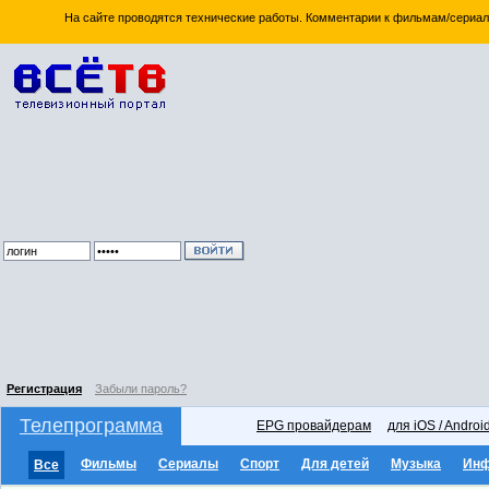
На сайте проводятся технические работы. Комментарии к фильмам/сериал
Регистрация
Забыли пароль?
Телепрограмма
EPG провайдерам
для iOS / Androi
Фильмы
Сериалы
Спорт
Для детей
Музыка
Ин
Все