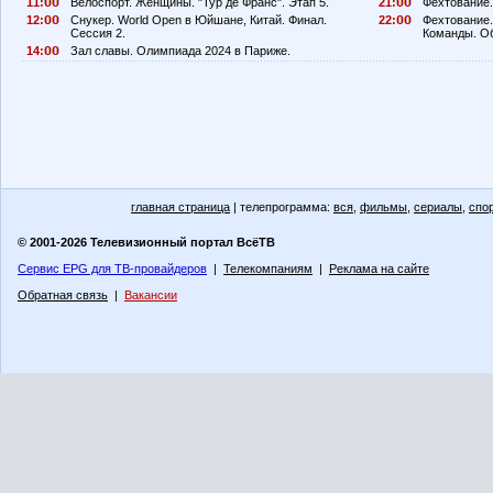
11:
Велоспорт. Женщины. "Тур де Франс". Этап 5.
21:
Фехтование.
12:
Снукер. World Open в Юйшане, Китай. Финал.
22:
Фехтование.
Сессия 2.
Команды. Об
14:
Зал славы. Олимпиада 2024 в Париже.
главная страница
| телепрограмма:
вся
,
фильмы
,
сериалы
,
спо
© 2001-2026 Телевизионный портал ВсёТВ
Сервис EPG для ТВ-провайдеров
|
Телекомпаниям
|
Реклама на сайте
Обратная связь
|
Вакансии