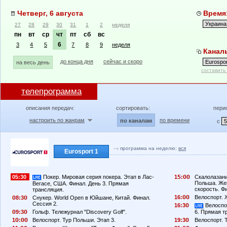
Четверг, 6 августа
Время:
27
28
29
30
31
1
2
неделя
пн
вт
ср
чт
пт
сб
вс
6
3
4
5
7
8
9
неделя
Каналы
до конца дня
сейчас и скоро
на весь день
составить
телепрограмма
описания передач:
сортировать:
пери
настроить по жанрам
по времени
по каналам
с
программа на неделю:
вся
Eurosport 1
05:30
Покер. Мировая серия покера. Этап в Лас-
1
:
Скалолазани
Польша. Же
Вегасе, США. Финал. День 3. Прямая
скорость. Ф
трансляция.
16:
Велоспорт. 
8:3
Снукер. World Open в Юйшане, Китай. Финал.
Сессия 2.
16:3
Велоспор
9:3
Гольф. Тележурнал "Discovery Golf".
6. Прямая т
1
:
Велоспорт. Тур Польши. Этап 3.
19:3
Велоспорт. 