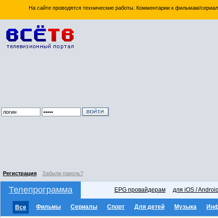
На сайте проводятся технические работы. Комментарии к фильмам/сериал
Регистрация
Забыли пароль?
Телепрограмма
EPG провайдерам
для iOS / Androi
Фильмы
Сериалы
Спорт
Для детей
Музыка
Ин
Все