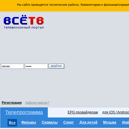
На сайте проводятся технические работы. Комментарии к фильмам/сериал
Регистрация
Забыли пароль?
Телепрограмма
EPG провайдерам
для iOS / Androi
Фильмы
Сериалы
Спорт
Для детей
Музыка
Ин
Все