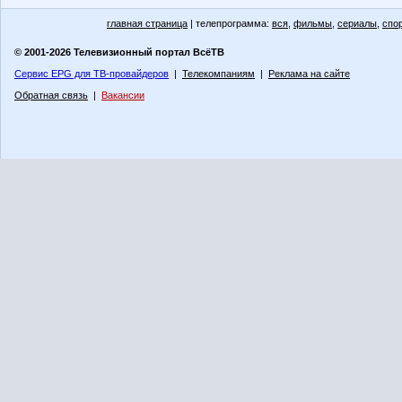
главная страница
| телепрограмма:
вся
,
фильмы
,
сериалы
,
спо
© 2001-2026 Телевизионный портал ВсёТВ
Сервис EPG для ТВ-провайдеров
|
Телекомпаниям
|
Реклама на сайте
Обратная связь
|
Вакансии