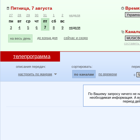
Пятница, 7 августа
Время:
27
28
29
30
31
1
2
неделя
пн
вт
ср
чт
пт
сб
вс
7
3
4
5
6
8
9
неделя
Канал
до конца дня
сейчас и скоро
на весь день
составить
телепрограмма
описания передач:
сортировать:
пери
настроить по жанрам
по времени
по каналам
с
По Вашему запросу ничего не н
необходимая информация. А во
период де