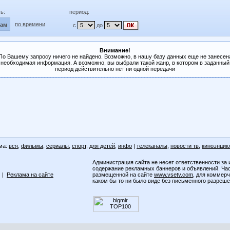
ь:
период:
по времени
лам
с
до
Внимание!
По Вашему запросу ничего не найдено. Возможно, в нашу базу данных еще не занесен
необходимая информация. А возможно, вы выбрали такой жанр, в котором в заданный
период действительно нет ни одной передачи
ма:
вся
,
фильмы
,
сериалы
,
спорт
,
для детей
,
инфо
|
телеканалы
,
новости тв
,
киноэнцик
Администрация сайта не несет ответственности за 
содержание рекламных баннеров и объявлений. Ча
|
Реклама на сайте
размещенной на сайте
www.vsetv.com
, для коммер
каком бы то ни было виде без письменного разреш