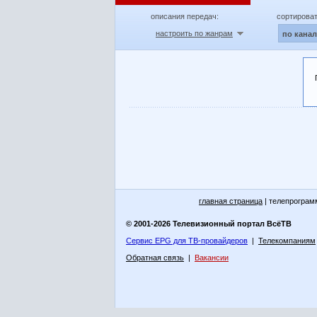
описания передач:
сортироват
настроить по жанрам
по кана
главная страница
| телепрограм
© 2001-2026 Телевизионный портал ВсёТВ
Сервис EPG для ТВ-провайдеров
|
Телекомпаниям
Обратная связь
|
Вакансии