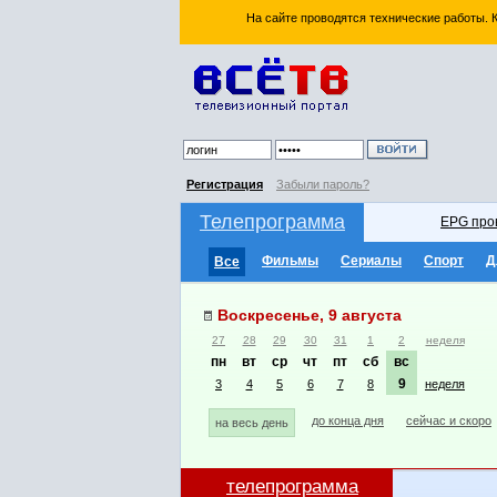
На сайте проводятся технические работы.
Регистрация
Забыли пароль?
Телепрограмма
EPG про
Фильмы
Сериалы
Спорт
Д
Все
Воскресенье, 9 августа
27
28
29
30
31
1
2
неделя
пн
вт
ср
чт
пт
сб
вс
9
3
4
5
6
7
8
неделя
до конца дня
сейчас и скоро
на весь день
телепрограмма