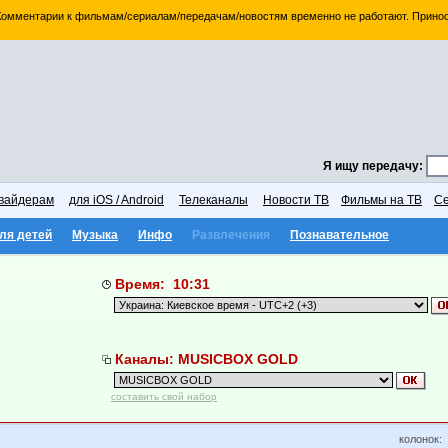
 Комментарии к фильмам/сериалам/передачам/новостям временно не работают. Принос
Я ищу передачу:
вайдерам
для iOS / Android
Телеканалы
Новости ТВ
Фильмы на ТВ
Се
ля детей
Музыка
Инфо
Развлечения
Познавательное
Время: 10:31
Каналы: MUSICBOX GOLD
составить свой набор
колонок: