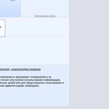
реклама на сайте
а
лопедия
,
энциклопедия сериалов
изменения в программе телеканалов и за
стичное или полное использование информации,
ческих целей или для общественного пользования в
ения администрации запрещено.