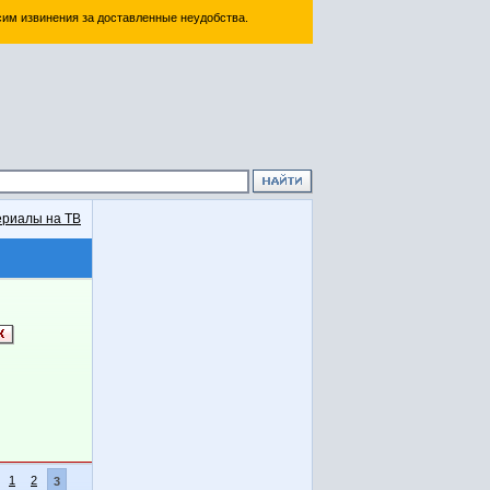
им извинения за доставленные неудобства.
риалы на ТВ
1
2
3