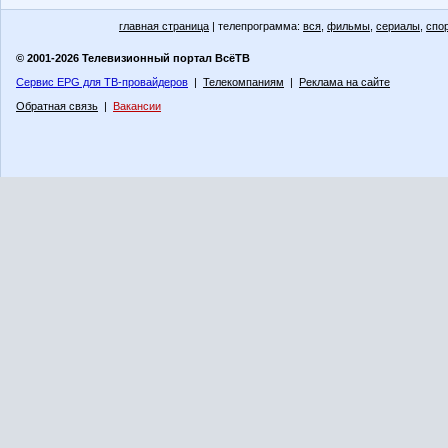
главная страница
| телепрограмма:
вся
,
фильмы
,
сериалы
,
спо
© 2001-2026 Телевизионный портал ВсёТВ
Сервис EPG для ТВ-провайдеров
|
Телекомпаниям
|
Реклама на сайте
Обратная связь
|
Вакансии