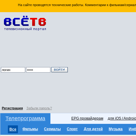
На сайте проводятся технические работы. Комментарии к фильмам/сериал
Регистрация
Забыли пароль?
Телепрограмма
EPG провайдерам
для iOS / Androi
Фильмы
Сериалы
Спорт
Для детей
Музыка
Ин
Все