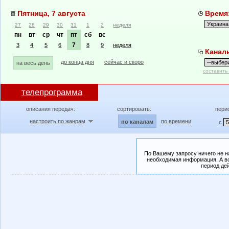
Пятница, 7 августа
Время:
27
28
29
30
31
1
2
неделя
пн
вт
ср
чт
пт
сб
вс
7
3
4
5
6
8
9
неделя
Канал
до конца дня
сейчас и скоро
на весь день
составить
телепрограмма
описания передач:
сортировать:
пери
настроить по жанрам
по времени
по каналам
с
По Вашему запросу ничего не н
необходимая информация. А во
период де