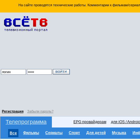
На сайте проводятся технические работы. Комментарии к фильмам/сериал
Регистрация
Забыли пароль?
Телепрограмма
EPG провайдерам
для iOS / Androi
Фильмы
Сериалы
Спорт
Для детей
Музыка
Ин
Все