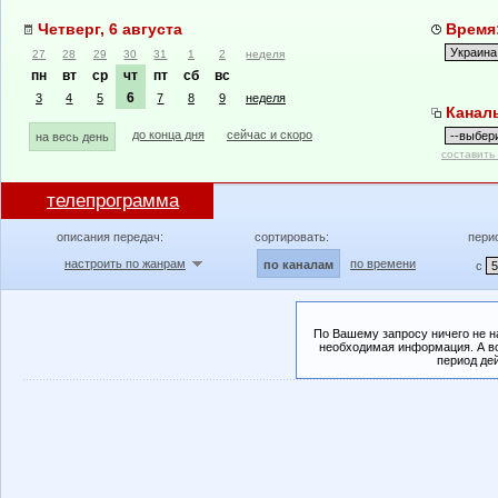
Четверг, 6 августа
Время:
27
28
29
30
31
1
2
неделя
пн
вт
ср
чт
пт
сб
вс
6
3
4
5
7
8
9
неделя
Канал
до конца дня
сейчас и скоро
на весь день
составить
телепрограмма
описания передач:
сортировать:
пери
настроить по жанрам
по времени
по каналам
с
По Вашему запросу ничего не н
необходимая информация. А во
период де