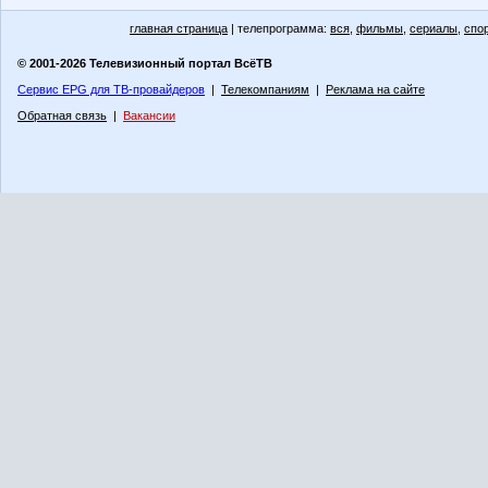
главная страница
| телепрограмма:
вся
,
фильмы
,
сериалы
,
спо
© 2001-2026 Телевизионный портал ВсёТВ
Сервис EPG для ТВ-провайдеров
|
Телекомпаниям
|
Реклама на сайте
Обратная связь
|
Вакансии