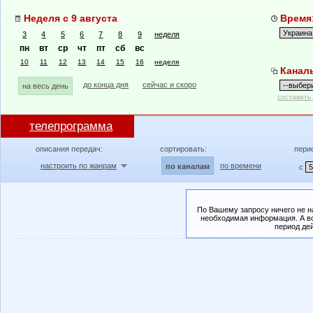
Неделя с 9 августа
Время:
3
4
5
6
7
8
9
неделя
пн
вт
ср
чт
пт
сб
вс
10
11
12
13
14
15
16
неделя
Канал
до конца дня
сейчас и скоро
на весь день
составить
телепрограмма
описания передач:
сортировать:
пери
настроить по жанрам
по времени
по каналам
с
По Вашему запросу ничего не н
необходимая информация. А во
период де