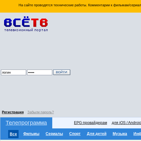
На сайте проводятся технические работы. Комментарии к фильмам/сериал
Регистрация
Забыли пароль?
Телепрограмма
EPG провайдерам
для iOS / Androi
Фильмы
Сериалы
Спорт
Для детей
Музыка
Ин
Все