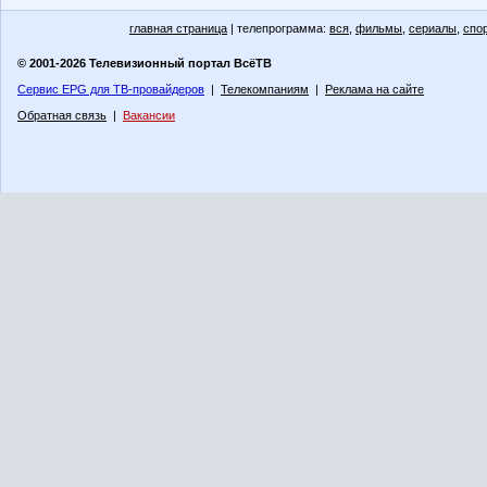
главная страница
| телепрограмма:
вся
,
фильмы
,
сериалы
,
спо
© 2001-2026 Телевизионный портал ВсёТВ
Сервис EPG для ТВ-провайдеров
|
Телекомпаниям
|
Реклама на сайте
Обратная связь
|
Вакансии