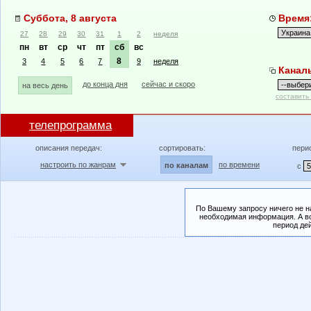
Суббота, 8 августа
Время:
27
28
29
30
31
1
2
неделя
пн
вт
ср
чт
пт
сб
вс
8
3
4
5
6
7
9
неделя
Канал
до конца дня
сейчас и скоро
на весь день
составить
телепрограмма
описания передач:
сортировать:
пери
настроить по жанрам
по времени
по каналам
с
По Вашему запросу ничего не н
необходимая информация. А во
период де