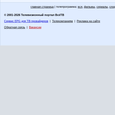
главная страница
| телепрограмма:
вся
,
фильмы
,
сериалы
,
спо
© 2001-2026 Телевизионный портал ВсёТВ
Сервис EPG для ТВ-провайдеров
|
Телекомпаниям
|
Реклама на сайте
Обратная связь
|
Вакансии