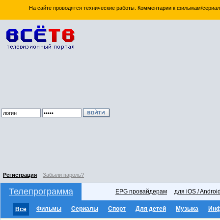
На сайте проводятся технические работы. Комментарии к фильмам/сериал
Регистрация
Забыли пароль?
Телепрограмма
EPG провайдерам
для iOS / Androi
Фильмы
Сериалы
Спорт
Для детей
Музыка
Ин
Все