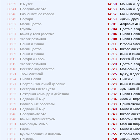
06:39
В музее.
14:
Моника и Ру
06:41
Послушайте это.
14:
3
Моника и Ру
06:46
Разноцветное колесо.
14:
7
Мини-мелод
06:49
Сафари.
14:
9
Даки и друзь
06:52
Магия цветов.
1
:
1
Алфавит АВ
06:55
Группы.
1
:
4
Цвета с Кла
06:57
Какая у тебя работа?
1
:
6
Сиппи Сапп
07:00
Уголок развития.
1
:
8
Сиппи Сапп
07:03
Панни и Фанни.
1
:11
Играем вмес
07:06
Магия цветов.
1
:14
Школа duckt
07:09
Панни и Фанни.
1
:16
Финн и Фиан
07:11
Паффи и Табби.
1
:19
Весёлый сад
07:15
Уголок развития.
1
:2
Цвета с Кла
07:18
Веселое королевство.
1
:23
Моя семья 
07:21
Тоби МакФлай.
1
:2
Ку-ку, я здес
07:24
Сиппи Саппи.
1
:27
Пикси 2.
07:27
Спорт в Солнечной деревне.
1
:28
Финн и Фиан
07:30
Ресторан Ристо Густо.
1
:31
Дом, милый 
07:33
Пожарная команда в действии.
1
:32
Сиппи Сапп
07:36
Подводный мир.
1
:34
Лола и Циф
07:39
Волшебные рассказы.
1
:38
Приключения
07:41
Подводный мир.
1
:4
Мимо и Бобо
07:46
Послушайте это.
1
:43
Школа duckt
07:48
Как мы путешествуем.
1
:46
Марго и Фел
07:51
Мир панды Мимо.
1
:49
Малыш Диди
07:53
Рауль.
1
:
1
Мимо и Боб
07:56
Куклы спешат на помощь.
1
:
Играем вмес
07:58
Прыгуны.
1
:
8
Даки и друзь