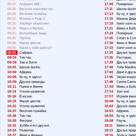
09:23
Алфавит АВС.
17:
9
Пожарные.
09:26
Веселое королевство.
17:11
Школа duckt
09:29
Весёлая лужайка.
17:13
Ку-ку, я здес
09:32
Моника и Руди 2.
17:16
Малыш Диди
09:35
Альберт объясняет.
17:19
Хипп-хопп к
09:39
Марго и Феликс.
17:21
Мимо и Бобо
09:42
Волшебные виды.
17:24
Пожарные.
09:45
Группы.
17:26
Спорт в Сол
09:48
Магия цветов.
17:3
Финн и Фиан
09:50
Какая у тебя работа?
17:33
Хипп-хопп к
09:53
Сафари.
17:3
Друзья прир
9:
6
Тик-так.
17:36
Ресторан.
9:
8
Зак и Зигги.
17:39
Друзья прир
1
:
1
Школа ducktv.
17:4
Тоби МакФл
1
:
4
Африка.
17:44
Даки и друзь
1
:
6
Ку-ку, я здесь!
17:46
Звуки вокруг
1
:
9
Друзья природы.
17:48
Сиппи Сапп
1
:11
Панни и Фанни.
17:
Мимо и Боб
1
:14
Уголок развития.
17:
4
Хоп-хоп.
1
:16
В музее.
17:
7
Играем вмес
1
:19
Магия цветов.
18:
Ку-ку, я здес
1
:22
Уголок развития.
18:
2
Друзья прир
1
:2
Весёлая лужайка.
18:
3
Африка.
1
:28
Тик-так.
18:
Ку-ку, я здес
1
:3
Фигурки.
18:
8
Рауль.
1
:32
Хубби и его друзья.
18:11
Мимо и Боб
1
:34
Развитие.
18:1
Друзья прир
1
:37
Финн и Фианна.
18:16
Лола и Циф