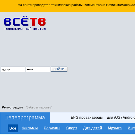
На сайте проводятся технические работы. Комментарии к фильмам/сериал
Регистрация
Забыли пароль?
Телепрограмма
EPG провайдерам
для iOS / Androi
Фильмы
Сериалы
Спорт
Для детей
Музыка
Ин
Все