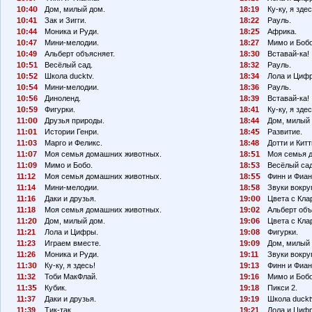
1
:4
Дом, милый дом.
18:19
Ку-ку, я здес
1
:41
Зак и Зигги.
18:22
Рауль.
1
:44
Моника и Руди.
18:2
Африка.
1
:47
Мини-мелодии.
18:27
Мимо и Бобо
1
:49
Альберт объясняет.
18:3
Вставай-ка!
1
:
1
Весёлый сад.
18:32
Рауль.
1
:
2
Школа ducktv.
18:34
Лола и Циф
1
:
4
Мини-мелодии.
18:36
Рауль.
1
:
6
Диноленд.
18:39
Вставай-ка!
1
:
9
Фигурки.
18:41
Ку-ку, я здес
11:
Друзья природы.
18:44
Дом, милый 
11:
1
Истории Генри.
18:4
Развитие.
11:
3
Марго и Феликс.
18:48
Дотти и Китт
11:
7
Моя семья домашних животных.
18:
1
Моя семья 
11:
9
Мимо и Бобо.
18:
3
Весёлый сад
11:12
Моя семья домашних животных.
18:
Финн и Фиан
11:14
Мини-мелодии.
18:
8
Звуки вокруг
11:16
Даки и друзья.
19:
Цвета с Кла
11:18
Моя семья домашних животных.
19:
2
Альберт объ
11:2
Дом, милый дом.
19:
6
Цвета с Кла
11:21
Лола и Цифры.
19:
8
Фигурки.
11:23
Играем вместе.
19:
9
Дом, милый 
11:26
Моника и Руди.
19:11
Звуки вокруг
11:3
Ку-ку, я здесь!
19:13
Финн и Фиан
11:32
Тоби МакФлай.
19:16
Мимо и Бобо
11:3
Кубик.
19:18
Пикси 2.
11:37
Даки и друзья.
19:19
Школа duckt
11:39
Тик-так.
19:21
Лола и Циф