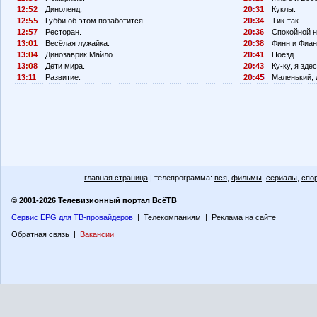
12:
2
Диноленд.
2
:31
Куклы.
12:
Губби об этом позаботится.
2
:34
Тик-так.
12:
7
Ресторан.
2
:36
Спокойной н
13:
1
Весёлая лужайка.
2
:38
Финн и Фиан
13:
4
Динозаврик Майло.
2
:41
Поезд.
13:
8
Дети мира.
2
:43
Ку-ку, я здес
13:11
Развитие.
2
:4
Маленький, 
главная страница
| телепрограмма:
вся
,
фильмы
,
сериалы
,
спо
© 2001-2026 Телевизионный портал ВсёТВ
Сервис EPG для ТВ-провайдеров
|
Телекомпаниям
|
Реклама на сайте
Обратная связь
|
Вакансии