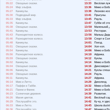
05:22
Овощные сказки.
13:33
Весёлая луж
05:24
Мир эльфов.
13:36
Мимо и Бобо
05:27
Каникулы.
13:38
Леоново иск
05:30
Подводный мир.
13:41
Прыгуны.
05:33
Мир эльфов.
13:4
Рауль.
05:35
Каникулы.
13:47
Губби об эт
05:38
Овощные сказки.
13:
Маленький, 
05:41
Каникулы.
13:
3
Ресторан.
05:43
Разноцветное колесо.
13:
6
Малыш Диди
05:46
Разноцветное колесо.
13:
8
Спорт в Сол
05:48
Каникулы.
14:
1
Поезд.
05:51
Овощные сказки.
14:
4
Хоп-хоп.
05:54
Каникулы.
14:
6
Мимо и Боб
05:56
Разноцветное колесо.
14:1
Африка.
05:59
Овощные сказки.
14:12
Куклы.
06:02
Каникулы.
14:14
Мимо и Бобо
06:04
Овощные сказки.
14:16
Динозаврик 
06:06
Каникулы.
14:21
Куклы спеш
06:09
Овощные сказки.
14:24
Рауль.
06:11
Каникулы.
14:27
Африка.
06:14
Мию и Литто.
14:29
Диноленд.
06:17
Паффи и Табби.
14:32
Мимо и Боб
06:21
Панни и Фанни.
14:37
Мимо и Бобо
06:23
Солнечная деревня.
14:39
Развитие.
06:26
Магия цветов.
14:41
Весёлый сад
06:29
Послушайте это.
14:42
Ку-ку, я здес
06:33
Мию и Литто.
14:4
Школа duckt
06:36
Послушайте это.
14:47
Моника и Ру