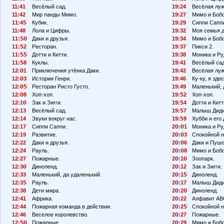
11:41
Весёлый сад.
19:24
Весёлая луж
11:42
Мир панды Мимо.
19:27
Мимо и Бобо
11:4
Кубик.
19:29
Сиппи Сапп
11:48
Лола и Цифры.
19:32
Моя семья 
11:
Даки и друзья.
19:34
Мимо и Бобо
11:
2
Ресторан.
19:37
Пикси 2.
11:
Дотти и Китти.
19:38
Моника и Ру
11:
8
Куклы.
19:41
Весёлый сад
12:
1
Приключения утёнка Даки.
19:42
Весёлая луж
12:
3
Истории Генри.
19:46
Ку-ку, я здес
12:
Ресторан Ристо Густо.
19:49
Маленький, 
12:
8
Хоп-хоп.
19:
2
Хоп-хоп.
12:1
Зак и Зигги.
19:
4
Дотти и Китт
12:13
Весёлый сад.
19:
7
Малыш Диди
12:14
Звуки вокруг нас.
19:
9
Хубби и его 
12:17
Сиппи Саппи.
2
:
1
Моника и Ру
12:19
Развитие.
2
:
3
Спокойной н
12:22
Даки и друзья.
2
:
6
Даки и Пушо
12:24
Рауль.
2
:
8
Мимо и Бобо
12:27
Пожарные.
2
:1
Зоопарк.
12:3
Диноленд.
2
:12
Зак и Зигги.
12:33
Маленький, да удаленький.
2
:1
Диноленд.
12:3
Рауль.
2
:17
Малыш Диди
12:38
Дети мира.
2
:2
Диноленд.
12:41
Африка.
2
:22
Алфавит АВ
12:44
Пожарная команда в действии.
2
:2
Спокойной н
12:46
Веселое королевство.
2
:27
Пожарные.
12:
Пожарные.
2
:29
Мимо и Бобо