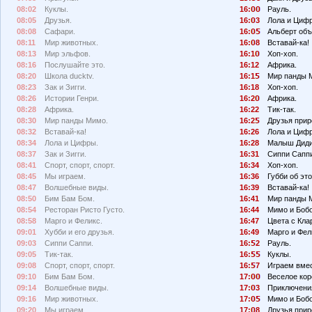
08:02
Куклы.
16:
Рауль.
08:05
Друзья.
16:
3
Лола и Циф
08:08
Сафари.
16:
Альберт объ
08:11
Мир животных.
16:
8
Вставай-ка!
08:13
Мир эльфов.
16:1
Хоп-хоп.
08:16
Послушайте это.
16:12
Африка.
08:20
Школа ducktv.
16:1
Мир панды 
08:23
Зак и Зигги.
16:18
Хоп-хоп.
08:26
Истории Генри.
16:2
Африка.
08:28
Африка.
16:22
Тик-так.
08:30
Мир панды Мимо.
16:2
Друзья прир
08:32
Вставай-ка!
16:26
Лола и Циф
08:34
Лола и Цифры.
16:28
Малыш Диди
08:37
Зак и Зигги.
16:31
Сиппи Сапп
08:41
Спорт, спорт, спорт.
16:34
Хоп-хоп.
08:45
Мы играем.
16:36
Губби об эт
08:47
Волшебные виды.
16:39
Вставай-ка!
08:50
Бим Бам Бом.
16:41
Мир панды 
08:54
Ресторан Ристо Густо.
16:44
Мимо и Бобо
08:58
Марго и Феликс.
16:47
Цвета с Кла
09:01
Хубби и его друзья.
16:49
Марго и Фел
09:03
Сиппи Саппи.
16:
2
Рауль.
09:05
Тик-так.
16:
Куклы.
09:08
Спорт, спорт, спорт.
16:
7
Играем вмес
09:10
Бим Бам Бом.
17:
Веселое кор
09:14
Волшебные виды.
17:
3
Приключения
09:16
Мир животных.
17:
Мимо и Бобо
09:20
Мы играем.
17:
8
Друзья прир