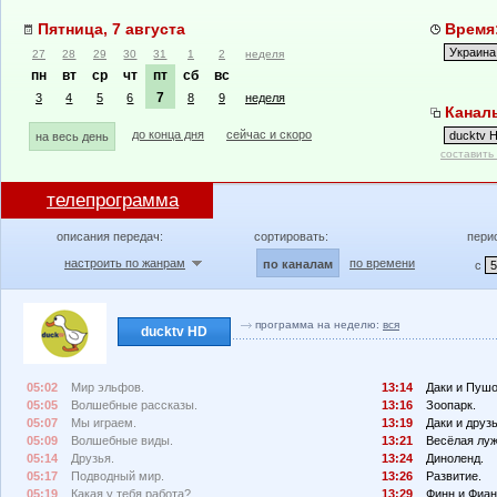
Пятница, 7 августа
Время:
27
28
29
30
31
1
2
неделя
пн
вт
ср
чт
пт
сб
вс
7
3
4
5
6
8
9
неделя
Каналы
до конца дня
сейчас и скоро
на весь день
составить
телепрограмма
описания передач:
сортировать:
пери
настроить по жанрам
по времени
по каналам
с
программа на неделю:
вся
ducktv HD
05:02
Мир эльфов.
13:14
Даки и Пушо
05:05
Волшебные рассказы.
13:16
Зоопарк.
05:07
Мы играем.
13:19
Даки и друзь
05:09
Волшебные виды.
13:21
Весёлая луж
05:14
Друзья.
13:24
Диноленд.
05:17
Подводный мир.
13:26
Развитие.
05:19
Какая у тебя работа?
13:29
Финн и Фиан