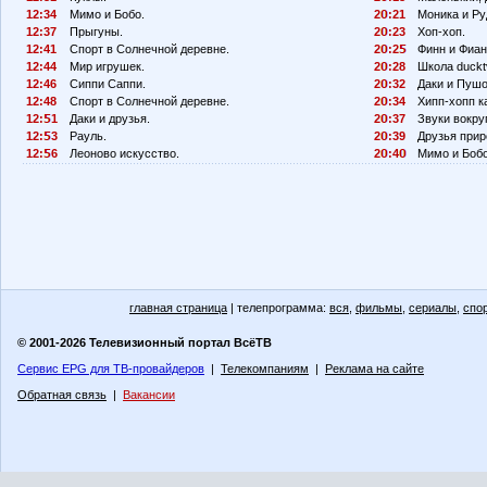
12:34
Мимо и Бобо.
2
:21
Моника и Ру
12:37
Прыгуны.
2
:23
Хоп-хоп.
12:41
Спорт в Солнечной деревне.
2
:2
Финн и Фиан
12:44
Мир игрушек.
2
:28
Школа duckt
12:46
Сиппи Саппи.
2
:32
Даки и Пушо
12:48
Спорт в Солнечной деревне.
2
:34
Хипп-хопп к
12:
1
Даки и друзья.
2
:37
Звуки вокруг
12:
3
Рауль.
2
:39
Друзья прир
12:
6
Леоново искусство.
2
:4
Мимо и Бобо
главная страница
| телепрограмма:
вся
,
фильмы
,
сериалы
,
спо
© 2001-2026 Телевизионный портал ВсёТВ
Сервис EPG для ТВ-провайдеров
|
Телекомпаниям
|
Реклама на сайте
Обратная связь
|
Вакансии