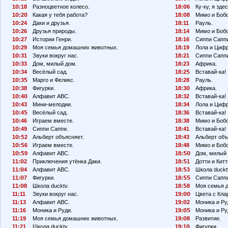
1
:18
Разноцветное колесо.
18:
6
Ку-ку, я здес
1
:2
Какая у тебя работа?
18:
8
Мимо и Бобо
1
:24
Даки и друзья.
18:11
Рауль.
1
:26
Друзья природы.
18:14
Мимо и Бобо
1
:27
Истории Генри.
18:16
Сиппи Сапп
1
:29
Моя семья домашних животных.
18:19
Лола и Циф
1
:31
Звуки вокруг нас.
18:21
Сиппи Сапп
1
:33
Дом, милый дом.
18:23
Африка.
1
:34
Весёлый сад.
18:2
Вставай-ка!
1
:3
Марго и Феликс.
18:28
Рауль.
1
:38
Фигурки.
18:3
Африка.
1
:4
Алфавит АВС.
18:32
Вставай-ка!
1
:43
Мини-мелодии.
18:34
Лола и Циф
1
:4
Весёлый сад.
18:36
Вставай-ка!
1
:46
Играем вместе.
18:38
Мимо и Бобо
1
:49
Сиппи Саппи.
18:41
Вставай-ка!
1
:
2
Альберт объясняет.
18:43
Альберт объ
1
:
6
Играем вместе.
18:48
Мимо и Бобо
1
:
9
Алфавит АВС.
18:
Дом, милый 
11:
2
Приключения утёнка Даки.
18:
1
Дотти и Китт
11:
4
Алфавит АВС.
18:
3
Школа duckt
11:
7
Фигурки.
18:
Сиппи Сапп
11:
8
Школа ducktv.
18:
8
Моя семья 
11:11
Звуки вокруг нас.
19:
Цвета с Кла
11:13
Алфавит АВС.
19:
2
Моника и Ру
11:16
Моника и Руди.
19:
Моника и Ру
11:19
Моя семья домашних животных.
19:
8
Развитие.
11:21
Школа ducktv.
19:1
Фигурки.