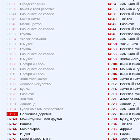
06:36
Городская жизнь.
14:34
Дом, милый 
06:38
Какая у тебя работа?
14:3
Моника и Ру
06:41
Разноцветное колесо.
14:38
Весёлый сад
06:43
Мию и Литто.
14:4
Тик-так.
06:46
Магия цветов.
14:42
Развитие.
06:49
Разноцветное колесо.
14:44
Весёлый сад
06:52
Группы.
14:46
Веселое кор
06:54
Уголок развития.
14:49
Дом, милый 
06:57
В музее.
14:
Зак и Зигги.
06:59
Группы.
14:
3
Весёлая луж
07:02
Разноцветное колесо.
14:
6
Дом, милый 
07:05
В музее.
14:
8
Хубби и его 
07:08
Паффи и Табби.
1
:
Финн и Фиан
07:12
Разноцветное колесо.
1
:
3
Моника и Ру
07:15
Паффи и Табби.
1
:
6
Финн и Фиан
07:20
Хипп-хопп кактус.
1
:
9
Дотти и Китт
07:22
Леоново искусство.
1
:12
Весёлый сад
07:24
Куклы.
1
:14
Дотти и Китт
07:26
Развитие.
1
:18
Весёлая луж
07:29
Хоп-хоп.
1
:21
Альберт объ
07:31
Диноленд.
1
:23
Диноленд.
07:34
Губби об этом позаботится.
1
:26
Дом, милый 
07:36
Солнечная деревня.
1
:27
Финн и Фиан
7:4
Мои игрушки - мои друзья.
1
:3
Ку-ку, я здес
7:42
Ванная.
1
:34
Тик-так.
7:44
Мир эльфов.
1
:36
Африка.
7:47
Индия.
1
:38
Рауль.
7:
1
Мимо и Бобо ПЛЮС.
1
:4
Друзья прир