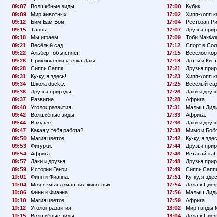
9:
7
Волшебные виды.
17:
Кубик.
9:
9
Мир животных.
17:
2
Хипп-хопп к
9:12
Бим Бам Бом.
17:
4
Ресторан Ри
9:1
Танцы.
17:
7
Друзья прир
9:18
Мы играем.
17:
9
Тоби МакФл
9:21
Весёлый сад.
17:12
Спорт в Сол
9:22
Альберт объясняет.
17:1
Веселое кор
9:26
Приключения утёнка Даки.
17:18
Дотти и Китт
9:28
Сиппи Саппи.
17:21
Друзья прир
9:31
Ку-ку, я здесь!
17:23
Хипп-хопп к
9:34
Школа ducktv.
17:2
Весёлый сад
9:36
Друзья природы.
17:26
Даки и друзь
9:37
Развитие.
17:28
Африка.
9:4
Уголок развития.
17:31
Малыш Диди
9:42
Волшебные виды.
17:33
Африка.
9:44
В музее.
17:36
Даки и друзь
9:47
Какая у тебя работа?
17:38
Мимо и Боб
9:
Магия цветов.
17:42
Ку-ку, я здес
9:
3
Фигурки.
17:44
Друзья прир
9:
4
Африка.
17:46
Вставай-ка!
9:
7
Даки и друзья.
17:48
Друзья прир
9:
9
Истории Генри.
17:49
Сиппи Сапп
1
:
1
Финн и Фианна.
17:
1
Ку-ку, я здес
1
:
4
Моя семья домашних животных.
17:
4
Лола и Циф
1
:
6
Финн и Фианна.
17:
6
Малыш Диди
1
:1
Магия цветов.
17:
9
Африка.
1
:12
Уголок развития.
18:
2
Мир панды 
1
:1
Волшебные виды.
18:
4
Лола и Циф