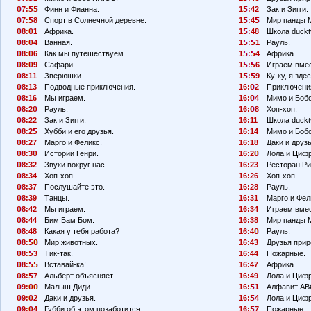
7:
Финн и Фианна.
1
:42
Зак и Зигги.
7:
8
Спорт в Солнечной деревне.
1
:4
Мир панды 
8:
1
Африка.
1
:48
Школа duckt
8:
4
Ванная.
1
:
1
Рауль.
8:
6
Как мы путешествуем.
1
:
4
Африка.
8:
9
Сафари.
1
:
6
Играем вмес
8:11
Зверюшки.
1
:
9
Ку-ку, я здес
8:13
Подводные приключения.
16:
2
Приключения
8:16
Мы играем.
16:
4
Мимо и Боб
8:2
Рауль.
16:
8
Хоп-хоп.
8:22
Зак и Зигги.
16:11
Школа duckt
8:2
Хубби и его друзья.
16:14
Мимо и Боб
8:27
Марго и Феликс.
16:18
Даки и друзь
8:3
Истории Генри.
16:2
Лола и Циф
8:32
Звуки вокруг нас.
16:23
Ресторан Ри
8:34
Хоп-хоп.
16:26
Хоп-хоп.
8:37
Послушайте это.
16:28
Рауль.
8:39
Танцы.
16:31
Марго и Фел
8:42
Мы играем.
16:34
Играем вмес
8:44
Бим Бам Бом.
16:38
Мир панды 
8:48
Какая у тебя работа?
16:4
Рауль.
8:
Мир животных.
16:43
Друзья прир
8:
3
Тик-так.
16:44
Пожарные.
8:
Вставай-ка!
16:47
Африка.
8:
7
Альберт объясняет.
16:49
Лола и Циф
9:
Малыш Диди.
16:
1
Алфавит АВ
9:
2
Даки и друзья.
16:
4
Лола и Циф
9:
4
Губби об этом позаботится.
16:
7
Пожарные.