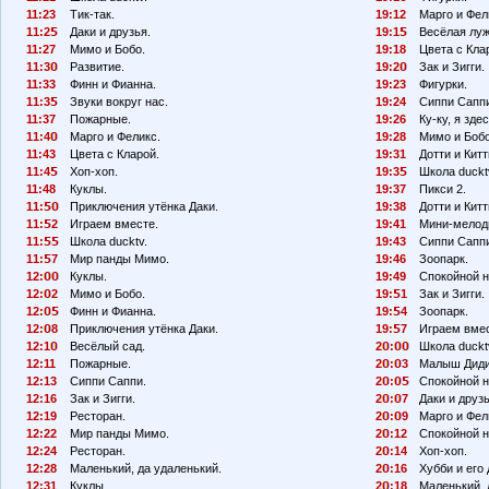
11:23
Тик-так.
19:12
Марго и Фел
11:2
Даки и друзья.
19:1
Весёлая луж
11:27
Мимо и Бобо.
19:18
Цвета с Кла
11:3
Развитие.
19:2
Зак и Зигги.
11:33
Финн и Фианна.
19:23
Фигурки.
11:3
Звуки вокруг нас.
19:24
Сиппи Сапп
11:37
Пожарные.
19:26
Ку-ку, я здес
11:4
Марго и Феликс.
19:28
Мимо и Бобо
11:43
Цвета с Кларой.
19:31
Дотти и Китт
11:4
Хоп-хоп.
19:3
Школа duckt
11:48
Куклы.
19:37
Пикси 2.
11:
Приключения утёнка Даки.
19:38
Дотти и Китт
11:
2
Играем вместе.
19:41
Мини-мелод
11:
Школа ducktv.
19:43
Сиппи Сапп
11:
7
Мир панды Мимо.
19:46
Зоопарк.
12:
Куклы.
19:49
Спокойной н
12:
2
Мимо и Бобо.
19:
1
Зак и Зигги.
12:
Финн и Фианна.
19:
4
Зоопарк.
12:
8
Приключения утёнка Даки.
19:
7
Играем вмес
12:1
Весёлый сад.
2
:
Школа duckt
12:11
Пожарные.
2
:
3
Малыш Диди
12:13
Сиппи Саппи.
2
:
Спокойной н
12:16
Зак и Зигги.
2
:
7
Даки и друзь
12:19
Ресторан.
2
:
9
Марго и Фел
12:22
Мир панды Мимо.
2
:12
Спокойной н
12:24
Ресторан.
2
:14
Хоп-хоп.
12:28
Маленький, да удаленький.
2
:16
Хубби и его 
12:31
Куклы.
2
:18
Маленький, 