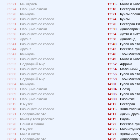
05:21
Мы играем.
13:1
Мимо и Бобо
05:24
Овощные сказки.
13:18
Ресторан Ри
05:26
Каникулы.
13:21
Куклы спеш
05:28
Разноцветное колесо.
13:24
Куклы.
05:31
Разноцветное колесо.
13:26
Ресторан Ри
05:34
Овощные сказки.
13:3
Динозаврик 
05:36
Разноцветное колесо.
13:34
Дотти и Китт
05:38
Друзья.
13:38
Диноленд.
05:41
Разноцветное колесо.
13:4
Губби об эт
05:44
Друзья.
13:43
Весёлая луж
05:47
Каникулы.
13:46
Тоби МакФл
05:50
Разноцветное колесо.
13:49
Мимо и Бобо
05:53
Подводный мир.
13:
2
Африка.
05:56
Разноцветное колесо.
13:
4
Маленький, 
06:00
Разноцветное колесо.
13:
6
Губби об эт
06:02
Подводный мир.
13:
8
Тоби МакФл
06:04
Каникулы.
14:
1
Губби об эт
06:07
Овощные сказки.
14:
4
Поезд.
06:09
Разноцветное колесо.
14:
6
Губби об эт
06:12
Овощные сказки.
14:
9
Развитие.
06:15
В музее.
14:12
Ресторан.
06:18
Разноцветное колесо.
14:1
Хипп-хопп к
06:21
Послушайте это.
14:17
Даки и друзь
06:23
Какая у тебя работа?
14:19
Рауль.
06:26
Панни и Фанни.
14:22
Весёлая луж
06:28
В музее.
14:2
Мир игрушек
06:31
Мию и Литто.
14:27
Хубби и его 
06:34
Послушайте это.
14:29
Динозаврик 