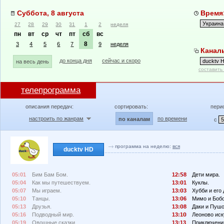
Суббота, 8 августа
Время:
27
28
29
30
31
1
2
неделя
пн
вт
ср
чт
пт
сб
вс
8
3
4
5
6
7
9
неделя
Каналы
до конца дня
сейчас и скоро
на весь день
составить
телепрограмма
описания передач:
сортировать:
пери
настроить по жанрам
по времени
по каналам
с
программа на неделю:
вся
ducktv HD
05:01
Бим Бам Бом.
12:
8
Дети мира.
05:04
Как мы путешествуем.
13:
1
Куклы.
05:07
Мы играем.
13:
3
Хубби и его 
05:10
Танцы.
13:
6
Мимо и Бобо
05:13
Друзья.
13:
8
Даки и Пушо
05:16
Подводный мир.
13:1
Леоново иск
05:19
Овощные сказки.
13:13
Приключения