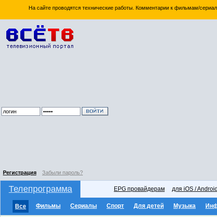
На сайте проводятся технические работы. Комментарии к фильмам/сериал
Регистрация
Забыли пароль?
Телепрограмма
EPG провайдерам
для iOS / Androi
Фильмы
Сериалы
Спорт
Для детей
Музыка
Ин
Все