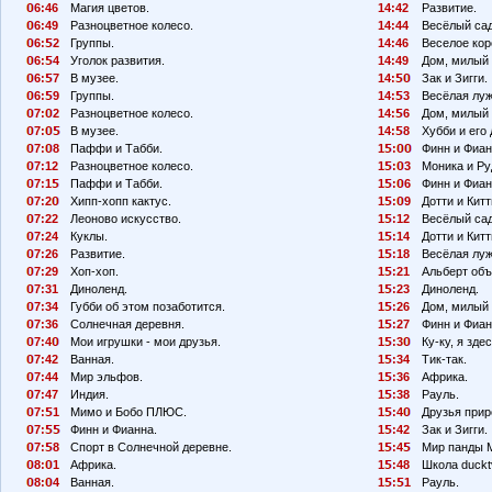
6:46
Магия цветов.
14:42
Развитие.
6:49
Разноцветное колесо.
14:44
Весёлый сад
6:
2
Группы.
14:46
Веселое кор
6:
4
Уголок развития.
14:49
Дом, милый 
6:
7
В музее.
14:
Зак и Зигги.
6:
9
Группы.
14:
3
Весёлая луж
7:
2
Разноцветное колесо.
14:
6
Дом, милый 
7:
В музее.
14:
8
Хубби и его 
7:
8
Паффи и Табби.
1
:
Финн и Фиан
7:12
Разноцветное колесо.
1
:
3
Моника и Ру
7:1
Паффи и Табби.
1
:
6
Финн и Фиан
7:2
Хипп-хопп кактус.
1
:
9
Дотти и Китт
7:22
Леоново искусство.
1
:12
Весёлый сад
7:24
Куклы.
1
:14
Дотти и Китт
7:26
Развитие.
1
:18
Весёлая луж
7:29
Хоп-хоп.
1
:21
Альберт объ
7:31
Диноленд.
1
:23
Диноленд.
7:34
Губби об этом позаботится.
1
:26
Дом, милый 
7:36
Солнечная деревня.
1
:27
Финн и Фиан
7:4
Мои игрушки - мои друзья.
1
:3
Ку-ку, я здес
7:42
Ванная.
1
:34
Тик-так.
7:44
Мир эльфов.
1
:36
Африка.
7:47
Индия.
1
:38
Рауль.
7:
1
Мимо и Бобо ПЛЮС.
1
:4
Друзья прир
7:
Финн и Фианна.
1
:42
Зак и Зигги.
7:
8
Спорт в Солнечной деревне.
1
:4
Мир панды 
8:
1
Африка.
1
:48
Школа duckt
8:
4
Ванная.
1
:
1
Рауль.