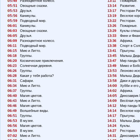
:49
Разноцветное колесо.
13:11
Пожарные.
:
1
Овощные сказки.
13:14
Развитие.
:
3
Друзья.
13:17
Ресторан Ри
:
6
Каникулы.
13:19
Веселое кор
:
9
Подводный мир.
13:22
Ресторан.
6:
1
Каникулы.
13:26
Пожарные.
6:
3
Овощные сказки.
13:29
Куклы спеш
6:
Друзья.
13:33
Финн и Фиан
6:
9
Разноцветное колесо.
13:36
Африка.
6:11
Подводный мир.
13:38
Спорт в Сол
6:1
Мию и Литто.
13:41
Прыгуны.
6:18
Группы.
13:4
Малыш Диди
6:2
Космические приключения.
13:47
Мир панды 
6:23
Солнечная деревня.
13:49
Мимо и Боб
6:26
Группы.
13:
3
Леоново иск
6:28
Какая у тебя работа?
13:
6
Малыш Диди
6:31
Сафари.
13:
8
Даки и друзь
6:34
Мию и Литто.
14:
Хубби и его 
6:37
Группы.
14:
2
Африка.
6:4
Магия цветов.
14:
Динозаврик 
6:43
Мию и Литто.
14:
9
Весёлая луж
6:46
Магия цветов.
14:12
Мир панды 
6:49
Волшебные виды.
14:14
Веселое кор
6:
1
Группы.
14:17
Прыгуны.
6:
3
В музее.
14:21
Малыш Диди
6:
6
Магия цветов.
14:24
Куклы.
6:
9
В музее.
14:27
Ресторан.
7:
2
Мию и Литто.
14:31
Динозаврик 