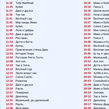
11:32
Тоби МакФлай.
19:16
Мимо и Бобо
11:3
Кубик.
19:18
Пикси 2.
11:37
Даки и друзья.
19:19
Школа duckt
11:39
Тик-так.
19:21
Лола и Циф
11:41
Весёлый сад.
19:24
Весёлая луж
11:42
Мир панды Мимо.
19:27
Мимо и Бобо
11:4
Кубик.
19:29
Сиппи Сапп
11:48
Лола и Цифры.
19:32
Моя семья 
11:
Даки и друзья.
19:34
Мимо и Бобо
11:
2
Ресторан.
19:37
Пикси 2.
11:
Дотти и Китти.
19:38
Моника и Ру
11:
8
Куклы.
19:41
Весёлый сад
12:
1
Приключения утёнка Даки.
19:42
Весёлая луж
12:
3
Истории Генри.
19:46
Ку-ку, я здес
12:
Ресторан Ристо Густо.
19:49
Маленький, 
12:
8
Хоп-хоп.
19:
2
Хоп-хоп.
12:1
Зак и Зигги.
19:
4
Дотти и Китт
12:13
Весёлый сад.
19:
7
Малыш Диди
12:14
Звуки вокруг нас.
19:
9
Хубби и его 
12:17
Сиппи Саппи.
2
:
1
Моника и Ру
12:19
Развитие.
2
:
3
Спокойной н
12:22
Даки и друзья.
2
:
6
Даки и Пушо
12:24
Рауль.
2
:
8
Мимо и Бобо
12:27
Пожарные.
2
:1
Зоопарк.
12:3
Диноленд.
2
:12
Зак и Зигги.
12:33
Маленький, да удаленький.
2
:1
Диноленд.
12:3
Рауль.
2
:17
Малыш Диди
12:38
Дети мира.
2
:2
Диноленд.