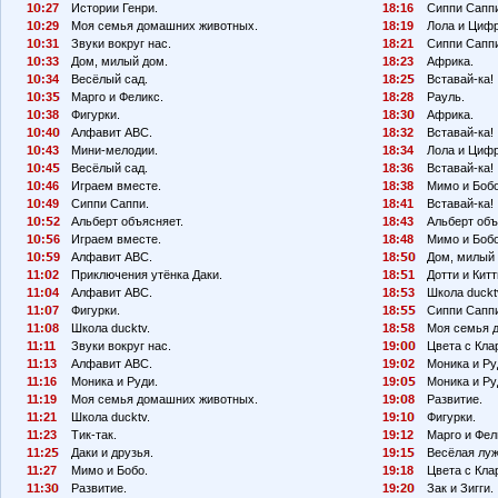
1
:27
Истории Генри.
18:16
Сиппи Сапп
1
:29
Моя семья домашних животных.
18:19
Лола и Циф
1
:31
Звуки вокруг нас.
18:21
Сиппи Сапп
1
:33
Дом, милый дом.
18:23
Африка.
1
:34
Весёлый сад.
18:2
Вставай-ка!
1
:3
Марго и Феликс.
18:28
Рауль.
1
:38
Фигурки.
18:3
Африка.
1
:4
Алфавит АВС.
18:32
Вставай-ка!
1
:43
Мини-мелодии.
18:34
Лола и Циф
1
:4
Весёлый сад.
18:36
Вставай-ка!
1
:46
Играем вместе.
18:38
Мимо и Бобо
1
:49
Сиппи Саппи.
18:41
Вставай-ка!
1
:
2
Альберт объясняет.
18:43
Альберт объ
1
:
6
Играем вместе.
18:48
Мимо и Бобо
1
:
9
Алфавит АВС.
18:
Дом, милый 
11:
2
Приключения утёнка Даки.
18:
1
Дотти и Китт
11:
4
Алфавит АВС.
18:
3
Школа duckt
11:
7
Фигурки.
18:
Сиппи Сапп
11:
8
Школа ducktv.
18:
8
Моя семья 
11:11
Звуки вокруг нас.
19:
Цвета с Кла
11:13
Алфавит АВС.
19:
2
Моника и Ру
11:16
Моника и Руди.
19:
Моника и Ру
11:19
Моя семья домашних животных.
19:
8
Развитие.
11:21
Школа ducktv.
19:1
Фигурки.
11:23
Тик-так.
19:12
Марго и Фел
11:2
Даки и друзья.
19:1
Весёлая луж
11:27
Мимо и Бобо.
19:18
Цвета с Кла
11:3
Развитие.
19:2
Зак и Зигги.