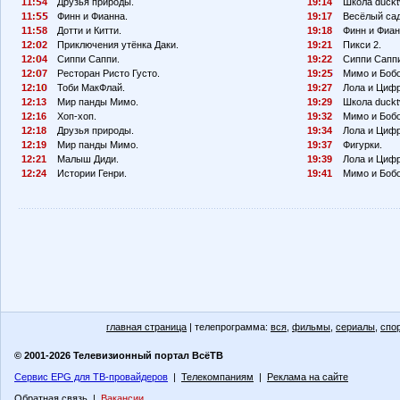
11:
4
Друзья природы.
19:14
Школа duckt
11:
Финн и Фианна.
19:17
Весёлый сад
11:
8
Дотти и Китти.
19:18
Финн и Фиан
12:
2
Приключения утёнка Даки.
19:21
Пикси 2.
12:
4
Сиппи Саппи.
19:22
Сиппи Сапп
12:
7
Ресторан Ристо Густо.
19:2
Мимо и Бобо
12:1
Тоби МакФлай.
19:27
Лола и Циф
12:13
Мир панды Мимо.
19:29
Школа duckt
12:16
Хоп-хоп.
19:32
Мимо и Бобо
12:18
Друзья природы.
19:34
Лола и Циф
12:19
Мир панды Мимо.
19:37
Фигурки.
12:21
Малыш Диди.
19:39
Лола и Циф
12:24
Истории Генри.
19:41
Мимо и Бобо
главная страница
| телепрограмма:
вся
,
фильмы
,
сериалы
,
спо
© 2001-2026 Телевизионный портал ВсёТВ
Сервис EPG для ТВ-провайдеров
|
Телекомпаниям
|
Реклама на сайте
Обратная связь
|
Вакансии