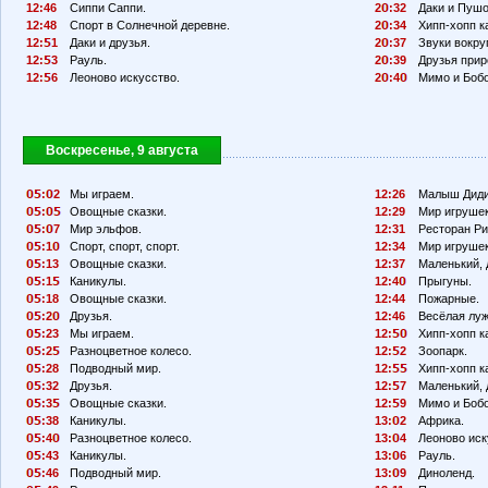
12:46
Сиппи Саппи.
2
:32
Даки и Пушо
12:48
Спорт в Солнечной деревне.
2
:34
Хипп-хопп к
12:
1
Даки и друзья.
2
:37
Звуки вокруг
12:
3
Рауль.
2
:39
Друзья прир
12:
6
Леоново искусство.
2
:4
Мимо и Бобо
Воскресенье, 9 августа
:
2
Мы играем.
12:26
Малыш Диди
:
Овощные сказки.
12:29
Мир игрушек
:
7
Мир эльфов.
12:31
Ресторан Ри
:1
Спорт, спорт, спорт.
12:34
Мир игрушек
:13
Овощные сказки.
12:37
Маленький, 
:1
Каникулы.
12:4
Прыгуны.
:18
Овощные сказки.
12:44
Пожарные.
:2
Друзья.
12:46
Весёлая луж
:23
Мы играем.
12:
Хипп-хопп к
:2
Разноцветное колесо.
12:
2
Зоопарк.
:28
Подводный мир.
12:
Хипп-хопп к
:32
Друзья.
12:
7
Маленький, 
:3
Овощные сказки.
12:
9
Мимо и Бобо
:38
Каникулы.
13:
2
Африка.
:4
Разноцветное колесо.
13:
4
Леоново иск
:43
Каникулы.
13:
6
Рауль.
:46
Подводный мир.
13:
9
Диноленд.