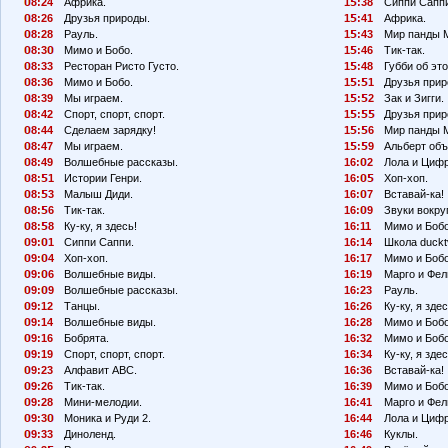
8:24
Африка.
1
:38
Сиппи Сапп
8:26
Друзья природы.
1
:41
Африка.
8:28
Рауль.
1
:43
Мир панды 
8:3
Мимо и Бобо.
1
:46
Тик-так.
8:33
Ресторан Ристо Густо.
1
:48
Губби об эт
8:36
Мимо и Бобо.
1
:
1
Друзья прир
8:39
Мы играем.
1
:
2
Зак и Зигги.
8:42
Спорт, спорт, спорт.
1
:
Друзья прир
8:44
Сделаем зарядку!
1
:
6
Мир панды 
8:47
Мы играем.
1
:
9
Альберт объ
8:49
Волшебные рассказы.
16:
2
Лола и Циф
8:
1
Истории Генри.
16:
Хоп-хоп.
8:
3
Малыш Диди.
16:
7
Вставай-ка!
8:
6
Тик-так.
16:
9
Звуки вокруг
8:
8
Ку-ку, я здесь!
16:11
Мимо и Бобо
9:
1
Сиппи Саппи.
16:14
Школа duckt
9:
4
Хоп-хоп.
16:17
Мимо и Бобо
9:
6
Волшебные виды.
16:19
Марго и Фел
9:
9
Волшебные рассказы.
16:23
Рауль.
9:12
Танцы.
16:26
Ку-ку, я здес
9:14
Волшебные виды.
16:28
Мимо и Боб
9:16
Бобрята.
16:32
Мимо и Бобо
9:19
Спорт, спорт, спорт.
16:34
Ку-ку, я здес
9:23
Алфавит АВС.
16:36
Вставай-ка!
9:26
Тик-так.
16:39
Мимо и Бобо
9:28
Мини-мелодии.
16:41
Марго и Фел
9:3
Моника и Руди 2.
16:44
Лола и Циф
9:33
Диноленд.
16:46
Куклы.