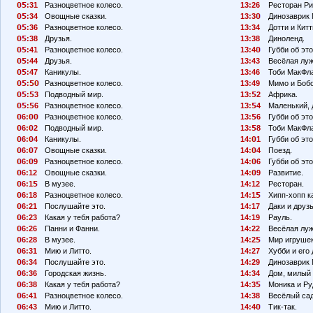
:31
Разноцветное колесо.
13:26
Ресторан Ри
:34
Овощные сказки.
13:3
Динозаврик 
:36
Разноцветное колесо.
13:34
Дотти и Китт
:38
Друзья.
13:38
Диноленд.
:41
Разноцветное колесо.
13:4
Губби об эт
:44
Друзья.
13:43
Весёлая луж
:47
Каникулы.
13:46
Тоби МакФл
:
Разноцветное колесо.
13:49
Мимо и Бобо
:
3
Подводный мир.
13:
2
Африка.
:
6
Разноцветное колесо.
13:
4
Маленький, 
6:
Разноцветное колесо.
13:
6
Губби об эт
6:
2
Подводный мир.
13:
8
Тоби МакФл
6:
4
Каникулы.
14:
1
Губби об эт
6:
7
Овощные сказки.
14:
4
Поезд.
6:
9
Разноцветное колесо.
14:
6
Губби об эт
6:12
Овощные сказки.
14:
9
Развитие.
6:1
В музее.
14:12
Ресторан.
6:18
Разноцветное колесо.
14:1
Хипп-хопп к
6:21
Послушайте это.
14:17
Даки и друзь
6:23
Какая у тебя работа?
14:19
Рауль.
6:26
Панни и Фанни.
14:22
Весёлая луж
6:28
В музее.
14:2
Мир игрушек
6:31
Мию и Литто.
14:27
Хубби и его 
6:34
Послушайте это.
14:29
Динозаврик 
6:36
Городская жизнь.
14:34
Дом, милый 
6:38
Какая у тебя работа?
14:3
Моника и Ру
6:41
Разноцветное колесо.
14:38
Весёлый сад
6:43
Мию и Литто.
14:4
Тик-так.