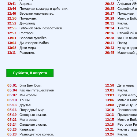
12:41
Африка.
2
:22
Алфавит АВ
12:44
Пожарная команда в действии.
2
:2
Спокойной н
12:46
Веселое королевство.
2
:27
Пожарные.
12:
Пожарные.
2
:29
Мимо и Бобо
12:
2
Диноленд.
2
:31
Куклы.
12:
Губби об этом позаботится.
2
:34
Тик-так.
12:
7
Ресторан.
2
:36
Спокойной н
13:
1
Весёлая лужайка.
2
:38
Финн и Фиан
13:
4
Динозаврик Майло.
2
:41
Поезд.
13:
8
Дети мира.
2
:43
Ку-ку, я здес
13:11
Развитие.
2
:4
Маленький, 
Суббота, 8 августа
:
1
Бим Бам Бом.
12:
8
Дети мира.
:
4
Как мы путешествуем.
13:
1
Куклы.
:
7
Мы играем.
13:
3
Хубби и его 
:1
Танцы.
13:
6
Мимо и Бобо
:13
Друзья.
13:
8
Даки и Пушо
:16
Подводный мир.
13:1
Леоново иск
:19
Овощные сказки.
13:13
Приключения
:21
Мы играем.
13:1
Мимо и Бобо
:24
Овощные сказки.
13:18
Ресторан Ри
:26
Каникулы.
13:21
Куклы спеш
:28
Разноцветное колесо.
13:24
Куклы.