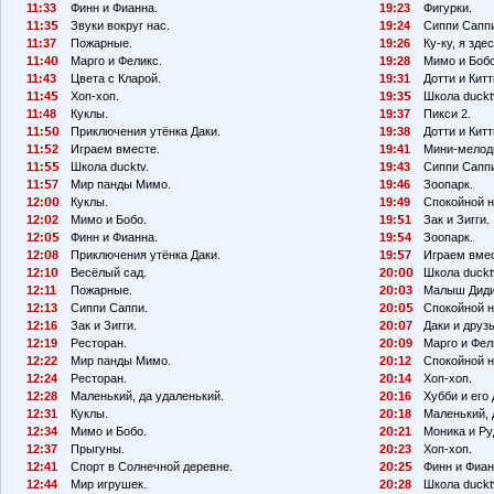
11:33
Финн и Фианна.
19:23
Фигурки.
11:3
Звуки вокруг нас.
19:24
Сиппи Сапп
11:37
Пожарные.
19:26
Ку-ку, я здес
11:4
Марго и Феликс.
19:28
Мимо и Бобо
11:43
Цвета с Кларой.
19:31
Дотти и Китт
11:4
Хоп-хоп.
19:3
Школа duckt
11:48
Куклы.
19:37
Пикси 2.
11:
Приключения утёнка Даки.
19:38
Дотти и Китт
11:
2
Играем вместе.
19:41
Мини-мелод
11:
Школа ducktv.
19:43
Сиппи Сапп
11:
7
Мир панды Мимо.
19:46
Зоопарк.
12:
Куклы.
19:49
Спокойной н
12:
2
Мимо и Бобо.
19:
1
Зак и Зигги.
12:
Финн и Фианна.
19:
4
Зоопарк.
12:
8
Приключения утёнка Даки.
19:
7
Играем вмес
12:1
Весёлый сад.
2
:
Школа duckt
12:11
Пожарные.
2
:
3
Малыш Диди
12:13
Сиппи Саппи.
2
:
Спокойной н
12:16
Зак и Зигги.
2
:
7
Даки и друзь
12:19
Ресторан.
2
:
9
Марго и Фел
12:22
Мир панды Мимо.
2
:12
Спокойной н
12:24
Ресторан.
2
:14
Хоп-хоп.
12:28
Маленький, да удаленький.
2
:16
Хубби и его 
12:31
Куклы.
2
:18
Маленький, 
12:34
Мимо и Бобо.
2
:21
Моника и Ру
12:37
Прыгуны.
2
:23
Хоп-хоп.
12:41
Спорт в Солнечной деревне.
2
:2
Финн и Фиан
12:44
Мир игрушек.
2
:28
Школа duckt