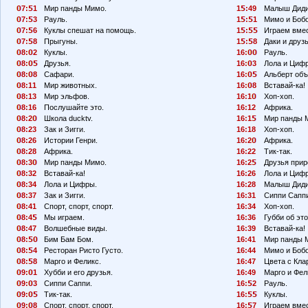
7:
1
Мир панды Мимо.
1
:49
Малыш Диди
7:
3
Рауль.
1
:
1
Мимо и Боб
7:
6
Куклы спешат на помощь.
1
:
Играем вмес
7:
8
Прыгуны.
1
:
8
Даки и друзь
8:
2
Куклы.
16:
Рауль.
8:
Друзья.
16:
3
Лола и Циф
8:
8
Сафари.
16:
Альберт объ
8:11
Мир животных.
16:
8
Вставай-ка!
8:13
Мир эльфов.
16:1
Хоп-хоп.
8:16
Послушайте это.
16:12
Африка.
8:2
Школа ducktv.
16:1
Мир панды 
8:23
Зак и Зигги.
16:18
Хоп-хоп.
8:26
Истории Генри.
16:2
Африка.
8:28
Африка.
16:22
Тик-так.
8:3
Мир панды Мимо.
16:2
Друзья прир
8:32
Вставай-ка!
16:26
Лола и Циф
8:34
Лола и Цифры.
16:28
Малыш Диди
8:37
Зак и Зигги.
16:31
Сиппи Сапп
8:41
Спорт, спорт, спорт.
16:34
Хоп-хоп.
8:4
Мы играем.
16:36
Губби об эт
8:47
Волшебные виды.
16:39
Вставай-ка!
8:
Бим Бам Бом.
16:41
Мир панды 
8:
4
Ресторан Ристо Густо.
16:44
Мимо и Бобо
8:
8
Марго и Феликс.
16:47
Цвета с Кла
9:
1
Хубби и его друзья.
16:49
Марго и Фел
9:
3
Сиппи Саппи.
16:
2
Рауль.
9:
Тик-так.
16:
Куклы.
9:
8
Спорт, спорт, спорт.
16:
7
Играем вмес