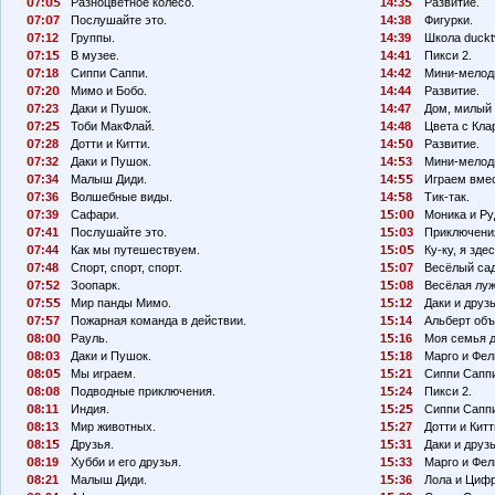
7:
Разноцветное колесо.
14:3
Развитие.
7:
7
Послушайте это.
14:38
Фигурки.
7:12
Группы.
14:39
Школа duckt
7:1
В музее.
14:41
Пикси 2.
7:18
Сиппи Саппи.
14:42
Мини-мелод
7:2
Мимо и Бобо.
14:44
Развитие.
7:23
Даки и Пушок.
14:47
Дом, милый 
7:2
Тоби МакФлай.
14:48
Цвета с Кла
7:28
Дотти и Китти.
14:
Развитие.
7:32
Даки и Пушок.
14:
3
Мини-мелод
7:34
Малыш Диди.
14:
Играем вмес
7:36
Волшебные виды.
14:
8
Тик-так.
7:39
Сафари.
1
:
Моника и Ру
7:41
Послушайте это.
1
:
3
Приключения
7:44
Как мы путешествуем.
1
:
Ку-ку, я здес
7:48
Спорт, спорт, спорт.
1
:
7
Весёлый сад
7:
2
Зоопарк.
1
:
8
Весёлая луж
7:
Мир панды Мимо.
1
:12
Даки и друзь
7:
7
Пожарная команда в действии.
1
:14
Альберт объ
8:
Рауль.
1
:16
Моя семья 
8:
3
Даки и Пушок.
1
:18
Марго и Фел
8:
Мы играем.
1
:21
Сиппи Сапп
8:
8
Подводные приключения.
1
:24
Пикси 2.
8:11
Индия.
1
:2
Сиппи Сапп
8:13
Мир животных.
1
:27
Дотти и Китт
8:1
Друзья.
1
:31
Даки и друзь
8:19
Хубби и его друзья.
1
:33
Марго и Фел
8:21
Малыш Диди.
1
:36
Лола и Циф