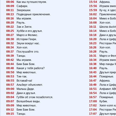
8:
6
Как мы путешествуем.
1
:
4
Африка.
8:
9
Сафари.
1
:
6
Играем вмес
8:11
Зверюшки.
1
:
9
Ку-ку, я здес
8:13
Подводные приключения.
16:
2
Приключения
8:16
Мы играем.
16:
4
Мимо и Боб
8:2
Рауль.
16:
8
Хоп-хоп.
8:22
Зак и Зигги.
16:11
Школа duckt
8:2
Хубби и его друзья.
16:14
Мимо и Боб
8:27
Марго и Феликс.
16:18
Даки и друзь
8:3
Истории Генри.
16:2
Лола и Циф
8:32
Звуки вокруг нас.
16:23
Ресторан Ри
8:34
Хоп-хоп.
16:26
Хоп-хоп.
8:37
Послушайте это.
16:28
Рауль.
8:39
Танцы.
16:31
Марго и Фел
8:42
Мы играем.
16:34
Играем вмес
8:44
Бим Бам Бом.
16:38
Мир панды 
8:48
Какая у тебя работа?
16:4
Рауль.
8:
Мир животных.
16:43
Друзья прир
8:
3
Тик-так.
16:44
Пожарные.
8:
Вставай-ка!
16:47
Африка.
8:
7
Альберт объясняет.
16:49
Лола и Циф
9:
Малыш Диди.
16:
1
Алфавит АВ
9:
2
Даки и друзья.
16:
4
Лола и Циф
9:
4
Губби об этом позаботится.
16:
7
Пожарные.
9:
7
Волшебные виды.
17:
Кубик.
9:
9
Мир животных.
17:
2
Хипп-хопп к
9:12
Бим Бам Бом.
17:
4
Ресторан Ри
9:1
Танцы.
17:
7
Друзья прир