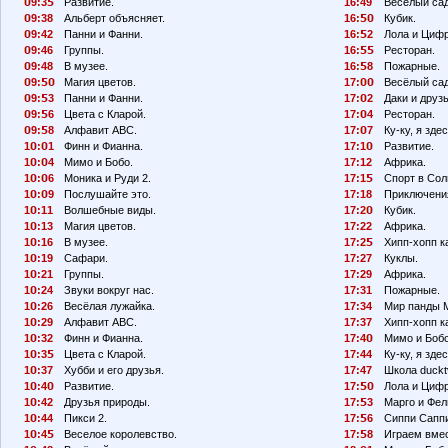
9:3
Развитие.
16:49
Весёлый сад
9:38
Альберт объясняет.
16:
Кубик.
9:42
Панни и Фанни.
16:
2
Лола и Циф
9:46
Группы.
16:
Ресторан.
9:48
В музее.
16:
8
Пожарные.
9:
Магия цветов.
17:
Весёлый сад
9:
3
Панни и Фанни.
17:
2
Даки и друзь
9:
6
Цвета с Кларой.
17:
4
Ресторан.
9:
8
Алфавит АВС.
17:
7
Ку-ку, я здес
1
:
1
Финн и Фианна.
17:1
Развитие.
1
:
4
Мимо и Бобо.
17:12
Африка.
1
:
6
Моника и Руди 2.
17:1
Спорт в Сол
1
:
9
Послушайте это.
17:18
Приключения
1
:11
Волшебные виды.
17:2
Кубик.
1
:13
Магия цветов.
17:22
Африка.
1
:16
В музее.
17:2
Хипп-хопп к
1
:19
Сафари.
17:27
Куклы.
1
:21
Группы.
17:29
Африка.
1
:24
Звуки вокруг нас.
17:31
Пожарные.
1
:26
Весёлая лужайка.
17:34
Мир панды 
1
:29
Алфавит АВС.
17:37
Хипп-хопп к
1
:32
Финн и Фианна.
17:4
Мимо и Боб
1
:3
Цвета с Кларой.
17:44
Ку-ку, я здес
1
:37
Хубби и его друзья.
17:47
Школа duckt
1
:4
Развитие.
17:
Лола и Циф
1
:42
Друзья природы.
17:
3
Марго и Фел
1
:44
Пикси 2.
17:
6
Сиппи Сапп
1
:4
Веселое королевство.
17:
8
Играем вмес