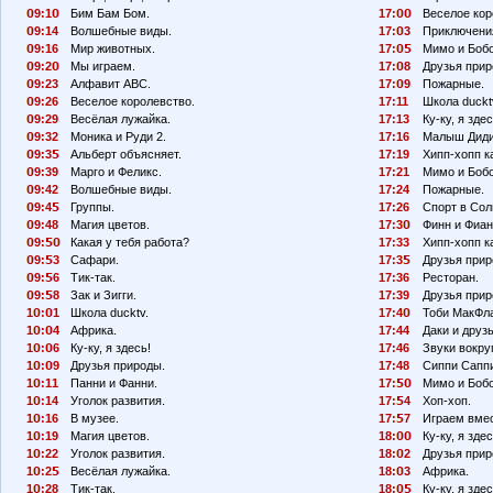
9:1
Бим Бам Бом.
17:
Веселое кор
9:14
Волшебные виды.
17:
3
Приключения
9:16
Мир животных.
17:
Мимо и Бобо
9:2
Мы играем.
17:
8
Друзья прир
9:23
Алфавит АВС.
17:
9
Пожарные.
9:26
Веселое королевство.
17:11
Школа duckt
9:29
Весёлая лужайка.
17:13
Ку-ку, я здес
9:32
Моника и Руди 2.
17:16
Малыш Диди
9:3
Альберт объясняет.
17:19
Хипп-хопп к
9:39
Марго и Феликс.
17:21
Мимо и Бобо
9:42
Волшебные виды.
17:24
Пожарные.
9:4
Группы.
17:26
Спорт в Сол
9:48
Магия цветов.
17:3
Финн и Фиан
9:
Какая у тебя работа?
17:33
Хипп-хопп к
9:
3
Сафари.
17:3
Друзья прир
9:
6
Тик-так.
17:36
Ресторан.
9:
8
Зак и Зигги.
17:39
Друзья прир
1
:
1
Школа ducktv.
17:4
Тоби МакФл
1
:
4
Африка.
17:44
Даки и друзь
1
:
6
Ку-ку, я здесь!
17:46
Звуки вокруг
1
:
9
Друзья природы.
17:48
Сиппи Сапп
1
:11
Панни и Фанни.
17:
Мимо и Боб
1
:14
Уголок развития.
17:
4
Хоп-хоп.
1
:16
В музее.
17:
7
Играем вмес
1
:19
Магия цветов.
18:
Ку-ку, я здес
1
:22
Уголок развития.
18:
2
Друзья прир
1
:2
Весёлая лужайка.
18:
3
Африка.
1
:28
Тик-так.
18:
Ку-ку, я здес