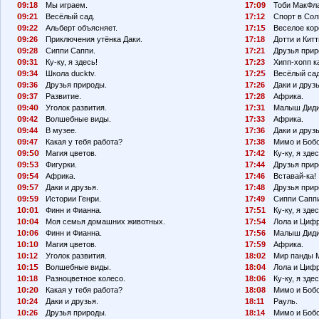
9:18
Мы играем.
17:
9
Тоби МакФл
9:21
Весёлый сад.
17:12
Спорт в Сол
9:22
Альберт объясняет.
17:1
Веселое кор
9:26
Приключения утёнка Даки.
17:18
Дотти и Китт
9:28
Сиппи Саппи.
17:21
Друзья прир
9:31
Ку-ку, я здесь!
17:23
Хипп-хопп к
9:34
Школа ducktv.
17:2
Весёлый сад
9:36
Друзья природы.
17:26
Даки и друзь
9:37
Развитие.
17:28
Африка.
9:4
Уголок развития.
17:31
Малыш Диди
9:42
Волшебные виды.
17:33
Африка.
9:44
В музее.
17:36
Даки и друзь
9:47
Какая у тебя работа?
17:38
Мимо и Боб
9:
Магия цветов.
17:42
Ку-ку, я здес
9:
3
Фигурки.
17:44
Друзья прир
9:
4
Африка.
17:46
Вставай-ка!
9:
7
Даки и друзья.
17:48
Друзья прир
9:
9
Истории Генри.
17:49
Сиппи Сапп
1
:
1
Финн и Фианна.
17:
1
Ку-ку, я здес
1
:
4
Моя семья домашних животных.
17:
4
Лола и Циф
1
:
6
Финн и Фианна.
17:
6
Малыш Диди
1
:1
Магия цветов.
17:
9
Африка.
1
:12
Уголок развития.
18:
2
Мир панды 
1
:1
Волшебные виды.
18:
4
Лола и Циф
1
:18
Разноцветное колесо.
18:
6
Ку-ку, я здес
1
:2
Какая у тебя работа?
18:
8
Мимо и Бобо
1
:24
Даки и друзья.
18:11
Рауль.
1
:26
Друзья природы.
18:14
Мимо и Бобо