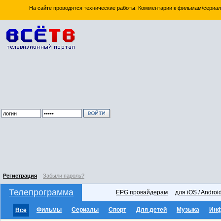
На сайте проводятся технические работы. Комментарии к фильмам/сериал
Регистрация
Забыли пароль?
Телепрограмма
EPG провайдерам
для iOS / Androi
Фильмы
Сериалы
Спорт
Для детей
Музыка
Ин
Все