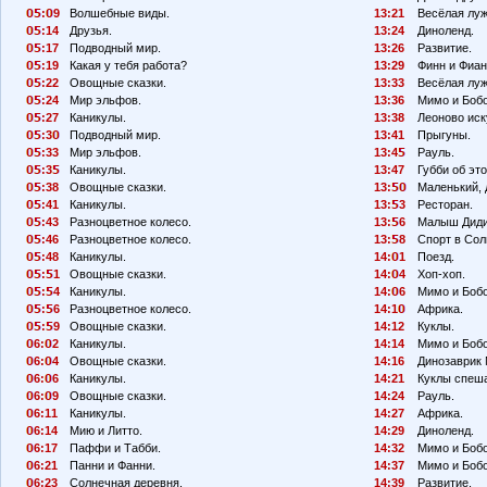
:
9
Волшебные виды.
13:21
Весёлая луж
:14
Друзья.
13:24
Диноленд.
:17
Подводный мир.
13:26
Развитие.
:19
Какая у тебя работа?
13:29
Финн и Фиан
:22
Овощные сказки.
13:33
Весёлая луж
:24
Мир эльфов.
13:36
Мимо и Бобо
:27
Каникулы.
13:38
Леоново иск
:3
Подводный мир.
13:41
Прыгуны.
:33
Мир эльфов.
13:4
Рауль.
:3
Каникулы.
13:47
Губби об эт
:38
Овощные сказки.
13:
Маленький, 
:41
Каникулы.
13:
3
Ресторан.
:43
Разноцветное колесо.
13:
6
Малыш Диди
:46
Разноцветное колесо.
13:
8
Спорт в Сол
:48
Каникулы.
14:
1
Поезд.
:
1
Овощные сказки.
14:
4
Хоп-хоп.
:
4
Каникулы.
14:
6
Мимо и Боб
:
6
Разноцветное колесо.
14:1
Африка.
:
9
Овощные сказки.
14:12
Куклы.
6:
2
Каникулы.
14:14
Мимо и Бобо
6:
4
Овощные сказки.
14:16
Динозаврик 
6:
6
Каникулы.
14:21
Куклы спеш
6:
9
Овощные сказки.
14:24
Рауль.
6:11
Каникулы.
14:27
Африка.
6:14
Мию и Литто.
14:29
Диноленд.
6:17
Паффи и Табби.
14:32
Мимо и Боб
6:21
Панни и Фанни.
14:37
Мимо и Бобо
6:23
Солнечная деревня.
14:39
Развитие.