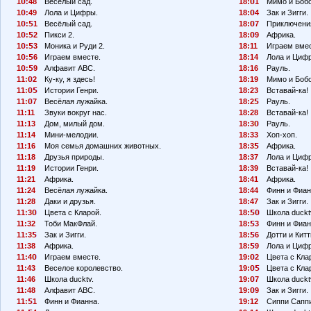
1
:48
Весёлый сад.
18:
1
Мимо и Бобо
1
:49
Лола и Цифры.
18:
4
Зак и Зигги.
1
:
1
Весёлый сад.
18:
7
Приключения
1
:
2
Пикси 2.
18:
9
Африка.
1
:
3
Моника и Руди 2.
18:11
Играем вмес
1
:
6
Играем вместе.
18:14
Лола и Циф
1
:
9
Алфавит АВС.
18:16
Рауль.
11:
2
Ку-ку, я здесь!
18:19
Мимо и Боб
11:
Истории Генри.
18:23
Вставай-ка!
11:
7
Весёлая лужайка.
18:2
Рауль.
11:11
Звуки вокруг нас.
18:28
Вставай-ка!
11:13
Дом, милый дом.
18:3
Рауль.
11:14
Мини-мелодии.
18:33
Хоп-хоп.
11:16
Моя семья домашних животных.
18:3
Африка.
11:18
Друзья природы.
18:37
Лола и Циф
11:19
Истории Генри.
18:39
Вставай-ка!
11:21
Африка.
18:41
Африка.
11:24
Весёлая лужайка.
18:44
Финн и Фиан
11:28
Даки и друзья.
18:47
Зак и Зигги.
11:3
Цвета с Кларой.
18:
Школа duckt
11:32
Тоби МакФлай.
18:
3
Финн и Фиан
11:3
Зак и Зигги.
18:
6
Дотти и Китт
11:38
Африка.
18:
9
Лола и Циф
11:4
Играем вместе.
19:
2
Цвета с Кла
11:43
Веселое королевство.
19:
Цвета с Кла
11:46
Школа ducktv.
19:
7
Школа duckt
11:48
Алфавит АВС.
19:
9
Зак и Зигги.
11:
1
Финн и Фианна.
19:12
Сиппи Сапп