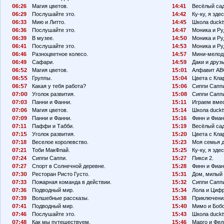
6:26
Магия цветов.
14:41
Весёлый сад
6:29
Послушайте это.
14:42
Ку-ку, я здес
6:33
Мию и Литто.
14:4
Школа duckt
6:36
Послушайте это.
14:47
Моника и Ру
6:39
В музее.
14:
Моника и Ру
6:41
Послушайте это.
14:
3
Моника и Ру
6:46
Разноцветное колесо.
14:
7
Мини-мелод
6:49
Сафари.
14:
9
Даки и друзь
6:
2
Магия цветов.
1
:
1
Алфавит АВ
6:
Группы.
1
:
4
Цвета с Кла
6:
7
Какая у тебя работа?
1
:
6
Сиппи Сапп
7:
Уголок развития.
1
:
8
Сиппи Сапп
7:
3
Панни и Фанни.
1
:11
Играем вмес
7:
6
Магия цветов.
1
:14
Школа duckt
7:
9
Панни и Фанни.
1
:16
Финн и Фиан
7:11
Паффи и Табби.
1
:19
Весёлый сад
7:1
Уголок развития.
1
:2
Цвета с Кла
7:18
Веселое королевство.
1
:23
Моя семья 
7:21
Тоби МакФлай.
1
:2
Ку-ку, я здес
7:24
Сиппи Саппи.
1
:27
Пикси 2.
7:27
Спорт в Солнечной деревне.
1
:28
Финн и Фиан
7:3
Ресторан Ристо Густо.
1
:31
Дом, милый 
7:33
Пожарная команда в действии.
1
:32
Сиппи Сапп
7:36
Подводный мир.
1
:34
Лола и Циф
7:39
Волшебные рассказы.
1
:38
Приключения
7:41
Подводный мир.
1
:4
Мимо и Бобо
7:46
Послушайте это.
1
:43
Школа duckt
7:48
Как мы путешествуем.
1
:46
Марго и Фел