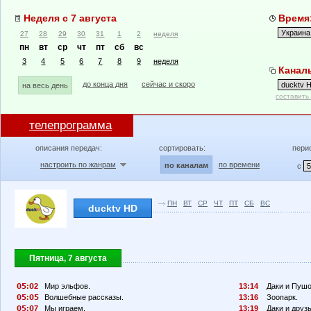
Неделя с 7 августа
Время:
27
28
29
30
31
1
2
неделя
пн
вт
ср
чт
пт
сб
вс
3
4
5
6
7
8
9
неделя
Каналы
до конца дня
сейчас и скоро
на весь день
составить
телепрограмма
описания передач:
сортировать:
пери
настроить по жанрам
по времени
по каналам
с
ПН
ВТ
СР
ЧТ
ПТ
СБ
ВС
ducktv HD
Пятница, 7 августа
:
2
Мир эльфов.
13:14
Даки и Пушо
:
Волшебные рассказы.
13:16
Зоопарк.
:
7
Мы играем.
13:19
Даки и друзь