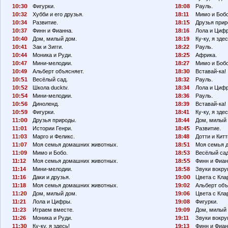
1
:3
Фигурки.
18:
8
Рауль.
1
:32
Хубби и его друзья.
18:11
Мимо и Боб
1
:34
Развитие.
18:1
Друзья прир
1
:37
Финн и Фианна.
18:16
Лола и Циф
1
:4
Дом, милый дом.
18:19
Ку-ку, я здес
1
:41
Зак и Зигги.
18:22
Рауль.
1
:44
Моника и Руди.
18:2
Африка.
1
:47
Мини-мелодии.
18:27
Мимо и Бобо
1
:49
Альберт объясняет.
18:3
Вставай-ка!
1
:
1
Весёлый сад.
18:32
Рауль.
1
:
2
Школа ducktv.
18:34
Лола и Циф
1
:
4
Мини-мелодии.
18:36
Рауль.
1
:
6
Диноленд.
18:39
Вставай-ка!
1
:
9
Фигурки.
18:41
Ку-ку, я здес
11:
Друзья природы.
18:44
Дом, милый 
11:
1
Истории Генри.
18:4
Развитие.
11:
3
Марго и Феликс.
18:48
Дотти и Китт
11:
7
Моя семья домашних животных.
18:
1
Моя семья 
11:
9
Мимо и Бобо.
18:
3
Весёлый сад
11:12
Моя семья домашних животных.
18:
Финн и Фиан
11:14
Мини-мелодии.
18:
8
Звуки вокруг
11:16
Даки и друзья.
19:
Цвета с Кла
11:18
Моя семья домашних животных.
19:
2
Альберт объ
11:2
Дом, милый дом.
19:
6
Цвета с Кла
11:21
Лола и Цифры.
19:
8
Фигурки.
11:23
Играем вместе.
19:
9
Дом, милый 
11:26
Моника и Руди.
19:11
Звуки вокруг
11:3
Ку-ку, я здесь!
19:13
Финн и Фиан