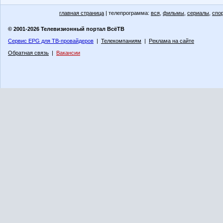
главная страница
| телепрограмма:
вся
,
фильмы
,
сериалы
,
спо
© 2001-2026 Телевизионный портал ВсёТВ
Сервис EPG для ТВ-провайдеров
|
Телекомпаниям
|
Реклама на сайте
Обратная связь
|
Вакансии