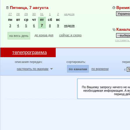
Пятница, 7 августа
Время:
27
28
29
30
31
1
2
неделя
пн
вт
ср
чт
пт
сб
вс
7
3
4
5
6
8
9
неделя
Канал
до конца дня
сейчас и скоро
на весь день
составить
телепрограмма
описания передач:
сортировать:
пери
настроить по жанрам
по времени
по каналам
с
По Вашему запросу ничего не н
необходимая информация. А во
период де