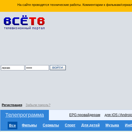
На сайте проводятся технические работы. Комментарии к фильмам/сериал
Регистрация
Забыли пароль?
Телепрограмма
EPG провайдерам
для iOS / Androi
Фильмы
Сериалы
Спорт
Для детей
Музыка
Ин
Все