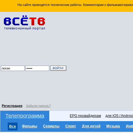
На сайте проводятся технические работы. Комментарии к фильмам/сериал
Регистрация
Забыли пароль?
Телепрограмма
EPG провайдерам
для iOS / Androi
Фильмы
Сериалы
Спорт
Для детей
Музыка
Ин
Все