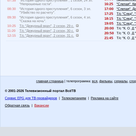
07:35
"История одного преступления", 1 сезон, 24 эп.
"Непрошеные гости".
16:2
"Слепая". К
08:30
"История одного преступления", 6 сезон, 3 эп.
17:
"Слепая". Д
"Убийство по расчету".
17:2
Т/с "След".
09:30
"История одного преступления", 6 сезон, 4 эп.
18:1
Т/с "След". 
"Сказка на ночь".
19:
Т/с "След". 
10:25
Т/с "Дежурный врач", 2 сезон, 29 с.
2
:
Т/с "К. О. Д.
11:20
Т/с "Дежурный врач", 2 сезон, 30 с.
2
:
Т/с "К. О. Д
12:15
Т/с "Дежурный врач", 2 сезон, 31 с.
21:4
Т/с "К. О. Д
главная страница
| телепрограмма:
вся
,
фильмы
,
сериалы
,
спо
© 2001-2026 Телевизионный портал ВсёТВ
Сервис EPG для ТВ-провайдеров
|
Телекомпаниям
|
Реклама на сайте
Обратная связь
|
Вакансии