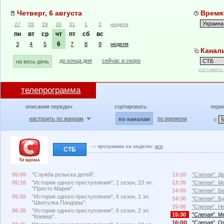
Четверг, 6 августа
Время:
27
28
29
30
31
1
2
неделя
пн
вт
ср
чт
пт
сб
вс
6
3
4
5
7
8
9
неделя
Канал
до конца дня
сейчас и скоро
на весь день
составить
телепрограмма
описания передач:
сортировать:
пери
настроить по жанрам
по времени
по каналам
с
программа на неделю:
вся
СТБ
05:05
"Служба розыска детей".
13:10
"Слепая". Д
05:10
"История одного преступления", 1 сезон, 23 эп.
13:35
"Слепая". М
"Просто Мария".
14:05
"Слепая". Бе
05:55
"История одного преступления", 6 сезон, 1 эп.
14:30
"Слепая". Б
"Шкатулка Пандоры".
15:05
"Слепая". Н
06:35
"История одного преступления", 6 сезон, 2 эп.
15:30
"Слепая". М
"Клевер".
16:
"Слепая". О