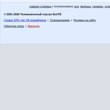
главная страница
| телепрограмма:
вся
,
фильмы
,
сериалы
,
спо
© 2001-2026 Телевизионный портал ВсёТВ
Сервис EPG для ТВ-провайдеров
|
Телекомпаниям
|
Реклама на сайте
Обратная связь
|
Вакансии