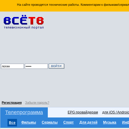
На сайте проводятся технические работы. Комментарии к фильмам/сериал
Регистрация
Забыли пароль?
Телепрограмма
EPG провайдерам
для iOS / Androi
Фильмы
Сериалы
Спорт
Для детей
Музыка
Ин
Все