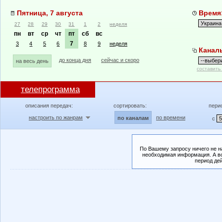
Пятница, 7 августа
Время:
27
28
29
30
31
1
2
неделя
пн
вт
ср
чт
пт
сб
вс
7
3
4
5
6
8
9
неделя
Канал
до конца дня
сейчас и скоро
на весь день
составить
телепрограмма
описания передач:
сортировать:
пери
настроить по жанрам
по времени
по каналам
с
По Вашему запросу ничего не н
необходимая информация. А во
период де