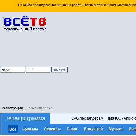
На сайте проводятся технические работы. Комментарии к фильмам/сериал
Регистрация
Забыли пароль?
Телепрограмма
EPG провайдерам
для iOS / Androi
Фильмы
Сериалы
Спорт
Для детей
Музыка
Ин
Все