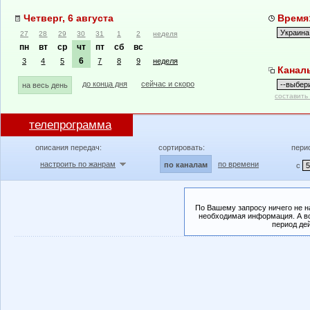
Четверг, 6 августа
Время:
27
28
29
30
31
1
2
неделя
пн
вт
ср
чт
пт
сб
вс
6
3
4
5
7
8
9
неделя
Канал
до конца дня
сейчас и скоро
на весь день
составить
телепрограмма
описания передач:
сортировать:
пери
настроить по жанрам
по времени
по каналам
с
По Вашему запросу ничего не н
необходимая информация. А во
период де