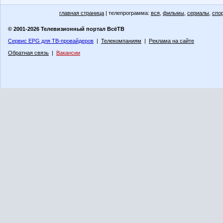
главная страница
| телепрограмма:
вся
,
фильмы
,
сериалы
,
спо
© 2001-2026 Телевизионный портал ВсёТВ
Сервис EPG для ТВ-провайдеров
|
Телекомпаниям
|
Реклама на сайте
Обратная связь
|
Вакансии