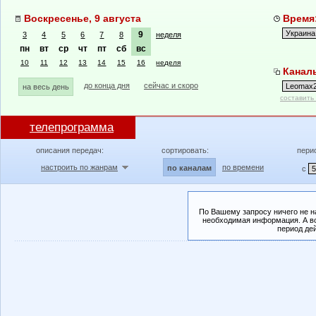
Воскресенье, 9 августа
Время:
9
3
4
5
6
7
8
неделя
пн
вт
ср
чт
пт
сб
вс
10
11
12
13
14
15
16
неделя
Канал
до конца дня
сейчас и скоро
на весь день
составить
телепрограмма
описания передач:
сортировать:
пери
настроить по жанрам
по времени
по каналам
с
По Вашему запросу ничего не н
необходимая информация. А во
период де