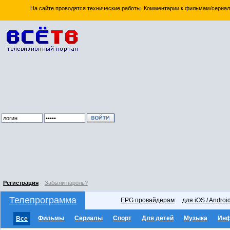
На сайте проводятся технические работы. Комментарии к фильмам/сериал
Регистрация
Забыли пароль?
Телепрограмма
EPG провайдерам
для iOS / Androi
Фильмы
Сериалы
Спорт
Для детей
Музыка
Ин
Все