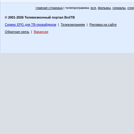
главная страница
| телепрограмма:
вся
,
фильмы
,
сериалы
,
спо
© 2001-2026 Телевизионный портал ВсёТВ
Сервис EPG для ТВ-провайдеров
|
Телекомпаниям
|
Реклама на сайте
Обратная связь
|
Вакансии