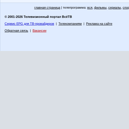
главная страница
| телепрограмма:
вся
,
фильмы
,
сериалы
,
спо
© 2001-2026 Телевизионный портал ВсёТВ
Сервис EPG для ТВ-провайдеров
|
Телекомпаниям
|
Реклама на сайте
Обратная связь
|
Вакансии