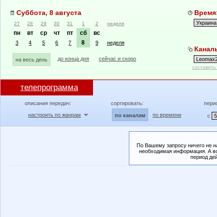
Суббота, 8 августа
Время:
27
28
29
30
31
1
2
неделя
пн
вт
ср
чт
пт
сб
вс
8
3
4
5
6
7
9
неделя
Канал
до конца дня
сейчас и скоро
на весь день
составить
телепрограмма
описания передач:
сортировать:
пери
настроить по жанрам
по времени
по каналам
с
По Вашему запросу ничего не н
необходимая информация. А во
период де