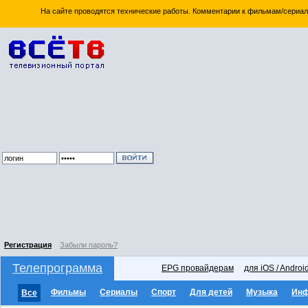
На сайте проводятся технические работы. Комментарии к фильмам/сериал
Регистрация
Забыли пароль?
Телепрограмма
EPG провайдерам
для iOS / Androi
Фильмы
Сериалы
Спорт
Для детей
Музыка
Ин
Все