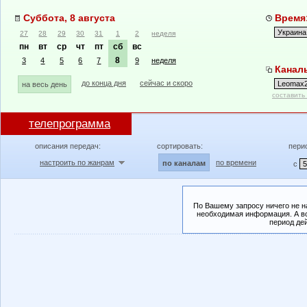
Суббота, 8 августа
Время:
27
28
29
30
31
1
2
неделя
пн
вт
ср
чт
пт
сб
вс
8
3
4
5
6
7
9
неделя
Канал
до конца дня
сейчас и скоро
на весь день
составить
телепрограмма
описания передач:
сортировать:
пери
настроить по жанрам
по времени
по каналам
с
По Вашему запросу ничего не н
необходимая информация. А во
период де