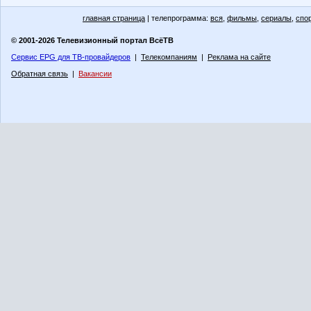
главная страница
| телепрограмма:
вся
,
фильмы
,
сериалы
,
спо
© 2001-2026 Телевизионный портал ВсёТВ
Сервис EPG для ТВ-провайдеров
|
Телекомпаниям
|
Реклама на сайте
Обратная связь
|
Вакансии