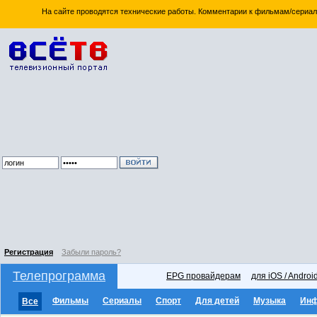
На сайте проводятся технические работы. Комментарии к фильмам/сериал
Регистрация
Забыли пароль?
Телепрограмма
EPG провайдерам
для iOS / Androi
Фильмы
Сериалы
Спорт
Для детей
Музыка
Ин
Все