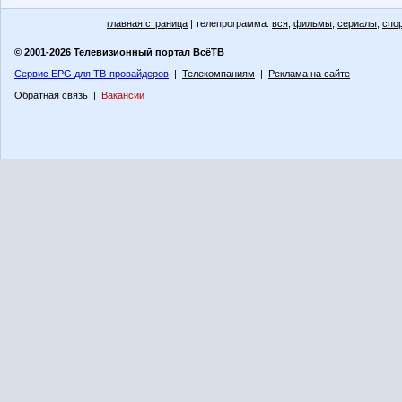
главная страница
| телепрограмма:
вся
,
фильмы
,
сериалы
,
спо
© 2001-2026 Телевизионный портал ВсёТВ
Сервис EPG для ТВ-провайдеров
|
Телекомпаниям
|
Реклама на сайте
Обратная связь
|
Вакансии