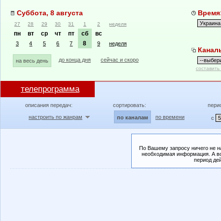
Суббота, 8 августа
Время:
27
28
29
30
31
1
2
неделя
пн
вт
ср
чт
пт
сб
вс
8
3
4
5
6
7
9
неделя
Канал
до конца дня
сейчас и скоро
на весь день
составить
телепрограмма
описания передач:
сортировать:
пери
настроить по жанрам
по времени
по каналам
с
По Вашему запросу ничего не н
необходимая информация. А во
период де