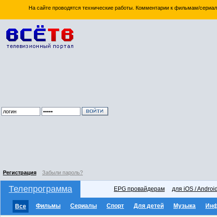
На сайте проводятся технические работы. Комментарии к фильмам/сериал
Регистрация
Забыли пароль?
Телепрограмма
EPG провайдерам
для iOS / Androi
Фильмы
Сериалы
Спорт
Для детей
Музыка
Ин
Все