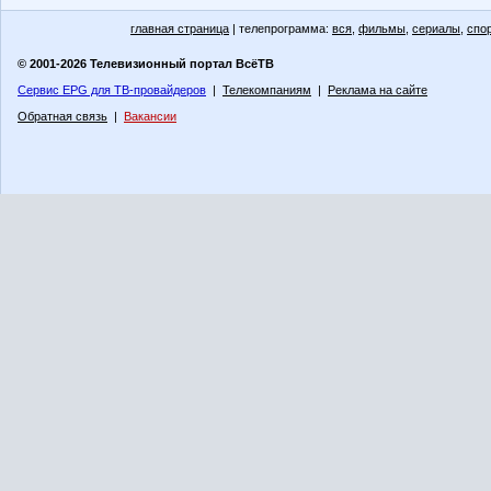
главная страница
| телепрограмма:
вся
,
фильмы
,
сериалы
,
спо
© 2001-2026 Телевизионный портал ВсёТВ
Сервис EPG для ТВ-провайдеров
|
Телекомпаниям
|
Реклама на сайте
Обратная связь
|
Вакансии