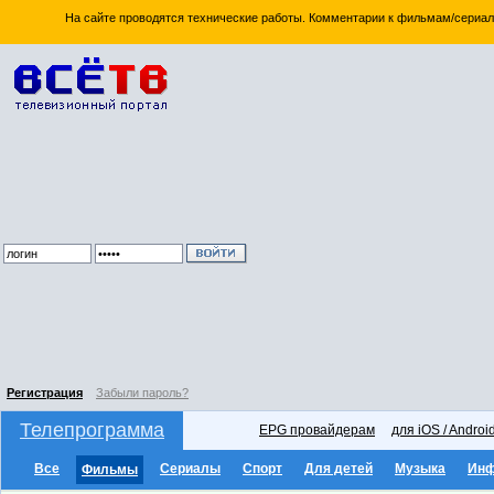
На сайте проводятся технические работы. Комментарии к фильмам/сериал
Регистрация
Забыли пароль?
Телепрограмма
EPG провайдерам
для iOS / Androi
Все
Сериалы
Спорт
Для детей
Музыка
Ин
Фильмы