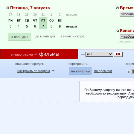
Пятница, 7 августа
Время:
27
28
29
30
31
1
2
неделя
пн
вт
ср
чт
пт
сб
вс
7
3
4
5
6
8
9
неделя
Канал
до конца дня
сейчас и скоро
на весь день
составить
фильмы
телепрограмма
описания передач:
сортировать:
пери
настроить по жанрам
по времени
по каналам
с
По Вашему запросу ничего не н
необходимая информация. А во
период де