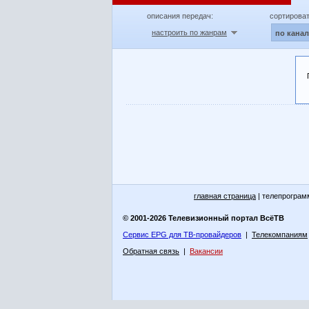
описания передач:
сортироват
настроить по жанрам
по кана
главная страница
| телепрограм
© 2001-2026 Телевизионный портал ВсёТВ
Сервис EPG для ТВ-провайдеров
|
Телекомпаниям
Обратная связь
|
Вакансии