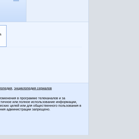
а
лопедия
,
энциклопедия сериалов
изменения в программе телеканалов и за
стичное или полное использование информации,
ческих целей или для общественного пользования в
ения администрации запрещено.