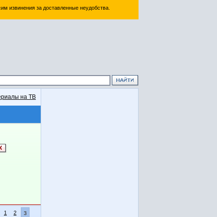
им извинения за доставленные неудобства.
риалы на ТВ
1
2
3