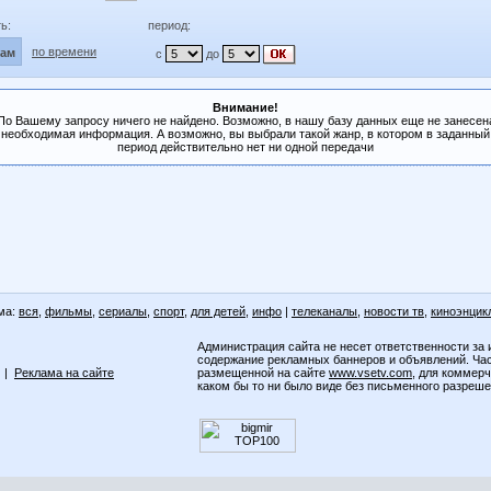
ь:
период:
по времени
лам
с
до
Внимание!
По Вашему запросу ничего не найдено. Возможно, в нашу базу данных еще не занесен
необходимая информация. А возможно, вы выбрали такой жанр, в котором в заданный
период действительно нет ни одной передачи
ма:
вся
,
фильмы
,
сериалы
,
спорт
,
для детей
,
инфо
|
телеканалы
,
новости тв
,
киноэнцик
Администрация сайта не несет ответственности за 
содержание рекламных баннеров и объявлений. Ча
|
Реклама на сайте
размещенной на сайте
www.vsetv.com
, для коммер
каком бы то ни было виде без письменного разреш