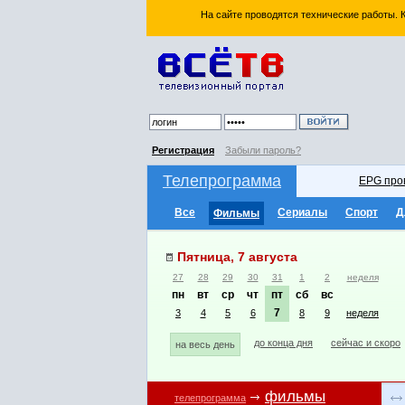
На сайте проводятся технические работы.
Регистрация
Забыли пароль?
Телепрограмма
EPG про
Все
Сериалы
Спорт
Д
Фильмы
Пятница, 7 августа
27
28
29
30
31
1
2
неделя
пн
вт
ср
чт
пт
сб
вс
7
3
4
5
6
8
9
неделя
до конца дня
сейчас и скоро
на весь день
фильмы
телепрограмма