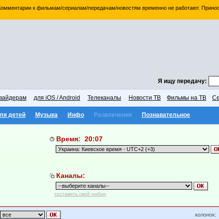
 Комментарии к фильмам/сериалам/передачам/новостям временно не работают. Принос
Я ищу передачу:
вайдерам
для iOS / Android
Телеканалы
Новости ТВ
Фильмы на ТВ
Се
ля детей
Музыка
Инфо
Развлечения
Познавательное
Время: 20:07
Каналы:
составить свой набор
колонок: