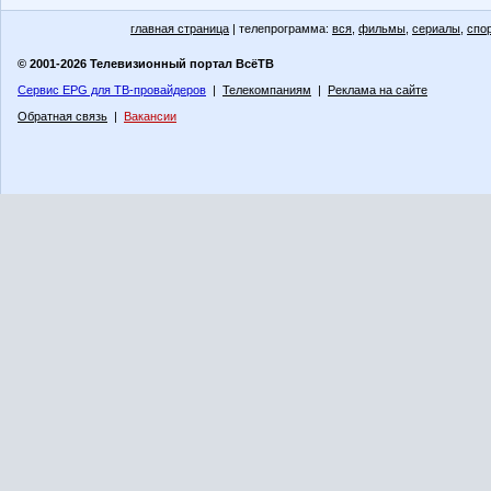
главная страница
| телепрограмма:
вся
,
фильмы
,
сериалы
,
спо
© 2001-2026 Телевизионный портал ВсёТВ
Сервис EPG для ТВ-провайдеров
|
Телекомпаниям
|
Реклама на сайте
Обратная связь
|
Вакансии