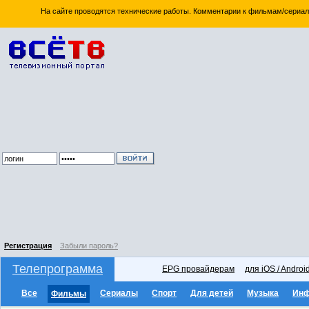
На сайте проводятся технические работы. Комментарии к фильмам/сериал
Регистрация
Забыли пароль?
Телепрограмма
EPG провайдерам
для iOS / Androi
Все
Сериалы
Спорт
Для детей
Музыка
Ин
Фильмы