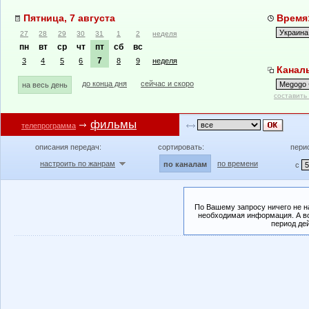
Пятница, 7 августа
Время:
27
28
29
30
31
1
2
неделя
пн
вт
ср
чт
пт
сб
вс
7
3
4
5
6
8
9
неделя
Каналы
до конца дня
сейчас и скоро
на весь день
составить
фильмы
телепрограмма
описания передач:
сортировать:
пери
настроить по жанрам
по времени
по каналам
с
По Вашему запросу ничего не н
необходимая информация. А во
период де