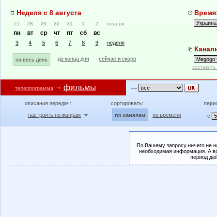
Неделя с 8 августа
Время:
27
28
29
30
31
1
2
неделя
пн
вт
ср
чт
пт
сб
вс
3
4
5
6
7
8
9
неделя
Каналы
до конца дня
сейчас и скоро
на весь день
составить
фильмы
телепрограмма
описания передач:
сортировать:
пери
настроить по жанрам
по времени
по каналам
с
По Вашему запросу ничего не н
необходимая информация. А во
период де