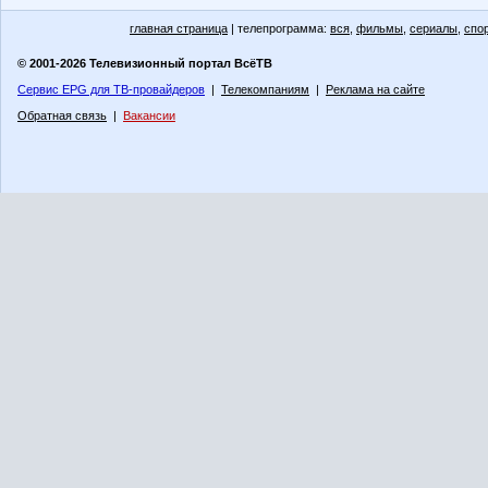
главная страница
| телепрограмма:
вся
,
фильмы
,
сериалы
,
спо
© 2001-2026 Телевизионный портал ВсёТВ
Сервис EPG для ТВ-провайдеров
|
Телекомпаниям
|
Реклама на сайте
Обратная связь
|
Вакансии