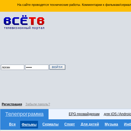
На сайте проводятся технические работы. Комментарии к фильмам/сериал
Регистрация
Забыли пароль?
Телепрограмма
EPG провайдерам
для iOS / Androi
Все
Сериалы
Спорт
Для детей
Музыка
Ин
Фильмы