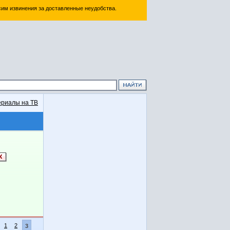
им извинения за доставленные неудобства.
риалы на ТВ
1
2
3