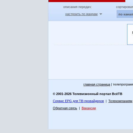
описания передач:
сортироват
настроить по жанрам
по кана
главная страница
| телепрограм
© 2001-2026 Телевизионный портал ВсёТВ
Сервис EPG для ТВ-провайдеров
|
Телекомпаниям
Обратная связь
|
Вакансии