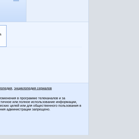
а
лопедия
,
энциклопедия сериалов
изменения в программе телеканалов и за
стичное или полное использование информации,
ческих целей или для общественного пользования в
ения администрации запрещено.