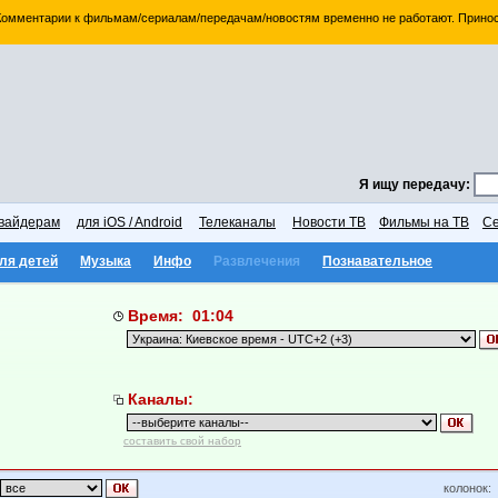
 Комментарии к фильмам/сериалам/передачам/новостям временно не работают. Принос
Я ищу передачу:
вайдерам
для iOS / Android
Телеканалы
Новости ТВ
Фильмы на ТВ
Се
ля детей
Музыка
Инфо
Развлечения
Познавательное
Время: 01:04
Каналы:
составить свой набор
колонок: