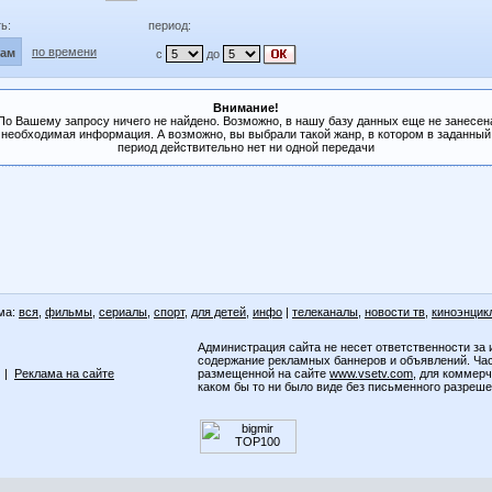
ь:
период:
по времени
лам
с
до
Внимание!
По Вашему запросу ничего не найдено. Возможно, в нашу базу данных еще не занесен
необходимая информация. А возможно, вы выбрали такой жанр, в котором в заданный
период действительно нет ни одной передачи
ма:
вся
,
фильмы
,
сериалы
,
спорт
,
для детей
,
инфо
|
телеканалы
,
новости тв
,
киноэнцик
Администрация сайта не несет ответственности за 
содержание рекламных баннеров и объявлений. Ча
|
Реклама на сайте
размещенной на сайте
www.vsetv.com
, для коммер
каком бы то ни было виде без письменного разреш