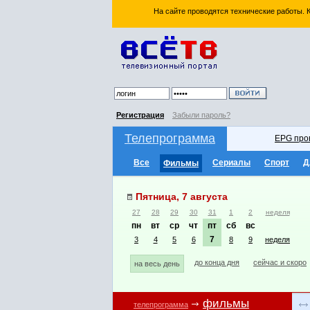
На сайте проводятся технические работы.
Регистрация
Забыли пароль?
Телепрограмма
EPG про
Все
Сериалы
Спорт
Д
Фильмы
Пятница, 7 августа
27
28
29
30
31
1
2
неделя
пн
вт
ср
чт
пт
сб
вс
7
3
4
5
6
8
9
неделя
до конца дня
сейчас и скоро
на весь день
фильмы
телепрограмма