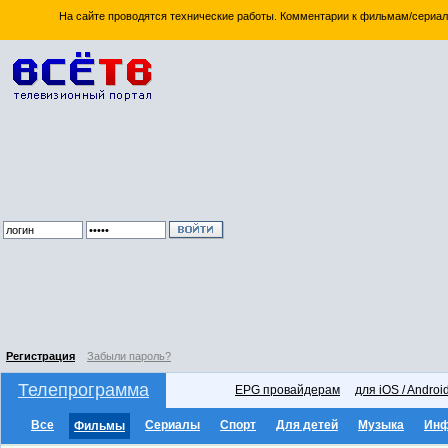
На сайте проводятся технические работы. Комментарии к фильмам/сериал
Регистрация
Забыли пароль?
Телепрограмма
EPG провайдерам
для iOS / Androi
Все
Сериалы
Спорт
Для детей
Музыка
Ин
Фильмы