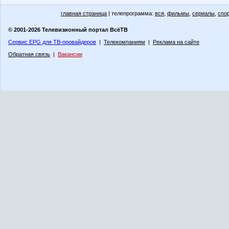
главная страница
| телепрограмма:
вся
,
фильмы
,
сериалы
,
спо
© 2001-2026 Телевизионный портал ВсёТВ
Сервис EPG для ТВ-провайдеров
|
Телекомпаниям
|
Реклама на сайте
Обратная связь
|
Вакансии