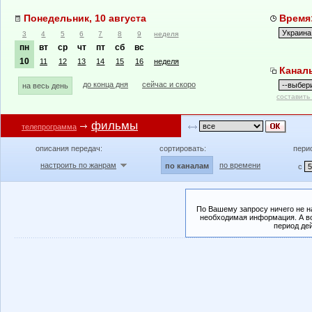
Понедельник, 10 августа
Время:
3
4
5
6
7
8
9
неделя
пн
вт
ср
чт
пт
сб
вс
10
11
12
13
14
15
16
неделя
Канал
до конца дня
сейчас и скоро
на весь день
составить
фильмы
телепрограмма
описания передач:
сортировать:
пери
настроить по жанрам
по времени
по каналам
с
По Вашему запросу ничего не н
необходимая информация. А во
период де