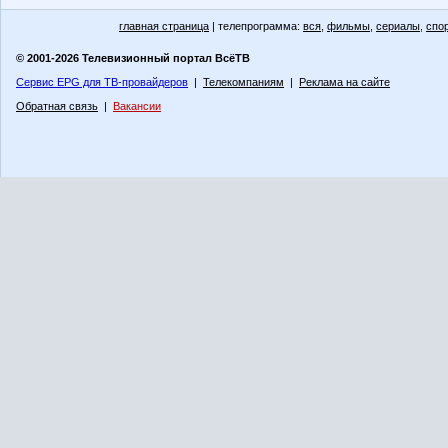
главная страница
| телепрограмма:
вся
,
фильмы
,
сериалы
,
спо
© 2001-2026 Телевизионный портал ВсёТВ
Сервис EPG для ТВ-провайдеров
|
Телекомпаниям
|
Реклама на сайте
Обратная связь
|
Вакансии