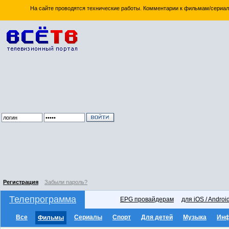
На сайте проводятся технические работы. Комментарии к фильмам/сериал
Регистрация
Забыли пароль?
Телепрограмма
EPG провайдерам
для iOS / Androi
Все
Сериалы
Спорт
Для детей
Музыка
Ин
Фильмы