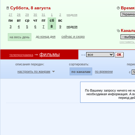
Суббота, 8 августа
Время:
27
28
29
30
31
1
2
неделя
пн
вт
ср
чт
пт
сб
вс
8
3
4
5
6
7
9
неделя
Канал
до конца дня
сейчас и скоро
на весь день
составить
фильмы
телепрограмма
описания передач:
сортировать:
пери
настроить по жанрам
по времени
по каналам
с
По Вашему запросу ничего не н
необходимая информация. А во
период де