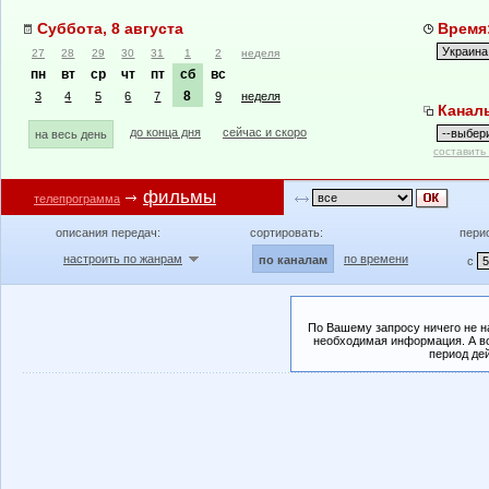
Суббота, 8 августа
Время:
27
28
29
30
31
1
2
неделя
пн
вт
ср
чт
пт
сб
вс
8
3
4
5
6
7
9
неделя
Канал
до конца дня
сейчас и скоро
на весь день
составить
фильмы
телепрограмма
описания передач:
сортировать:
пери
настроить по жанрам
по времени
по каналам
с
По Вашему запросу ничего не н
необходимая информация. А во
период де