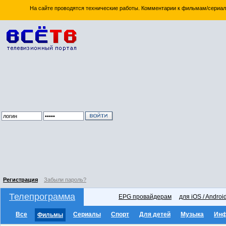
На сайте проводятся технические работы. Комментарии к фильмам/сериал
Регистрация
Забыли пароль?
Телепрограмма
EPG провайдерам
для iOS / Androi
Все
Сериалы
Спорт
Для детей
Музыка
Ин
Фильмы