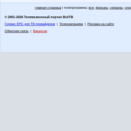
главная страница
| телепрограмма:
вся
,
фильмы
,
сериалы
,
спо
© 2001-2026 Телевизионный портал ВсёТВ
Сервис EPG для ТВ-провайдеров
|
Телекомпаниям
|
Реклама на сайте
Обратная связь
|
Вакансии