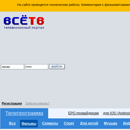
На сайте проводятся технические работы. Комментарии к фильмам/сериал
Регистрация
Забыли пароль?
Телепрограмма
EPG провайдерам
для iOS / Androi
Все
Сериалы
Спорт
Для детей
Музыка
Ин
Фильмы