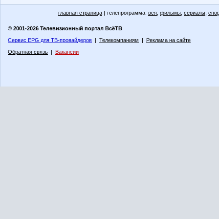
главная страница
| телепрограмма:
вся
,
фильмы
,
сериалы
,
спо
© 2001-2026 Телевизионный портал ВсёТВ
Сервис EPG для ТВ-провайдеров
|
Телекомпаниям
|
Реклама на сайте
Обратная связь
|
Вакансии