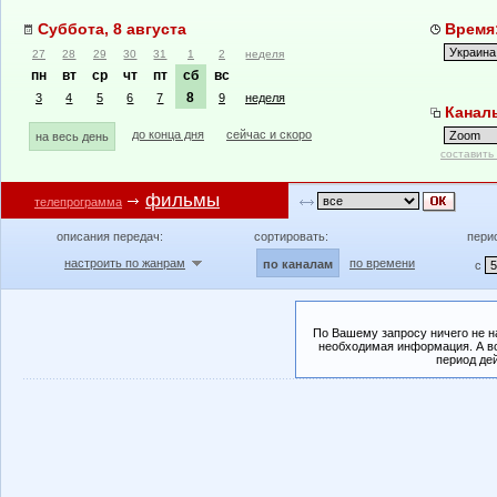
Суббота, 8 августа
Время:
27
28
29
30
31
1
2
неделя
пн
вт
ср
чт
пт
сб
вс
8
3
4
5
6
7
9
неделя
Канал
до конца дня
сейчас и скоро
на весь день
составить
фильмы
телепрограмма
описания передач:
сортировать:
пери
настроить по жанрам
по времени
по каналам
с
По Вашему запросу ничего не н
необходимая информация. А во
период де