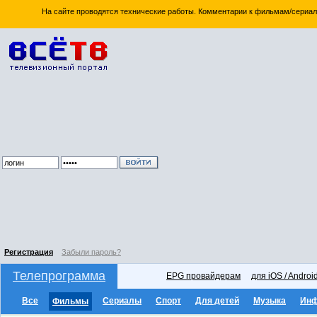
На сайте проводятся технические работы. Комментарии к фильмам/сериал
Регистрация
Забыли пароль?
Телепрограмма
EPG провайдерам
для iOS / Androi
Все
Сериалы
Спорт
Для детей
Музыка
Ин
Фильмы