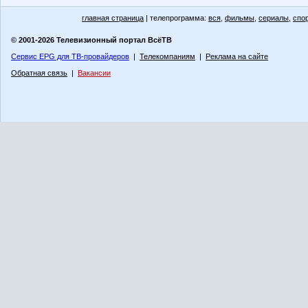
главная страница
| телепрограмма:
вся
,
фильмы
,
сериалы
,
спо
© 2001-2026 Телевизионный портал ВсёТВ
Сервис EPG для ТВ-провайдеров
|
Телекомпаниям
|
Реклама на сайте
Обратная связь
|
Вакансии