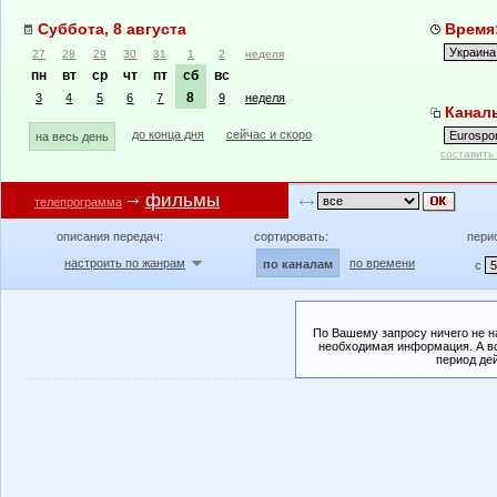
Суббота, 8 августа
Время:
27
28
29
30
31
1
2
неделя
пн
вт
ср
чт
пт
сб
вс
8
3
4
5
6
7
9
неделя
Каналы
до конца дня
сейчас и скоро
на весь день
составить
фильмы
телепрограмма
описания передач:
сортировать:
пери
настроить по жанрам
по времени
по каналам
с
По Вашему запросу ничего не н
необходимая информация. А во
период де