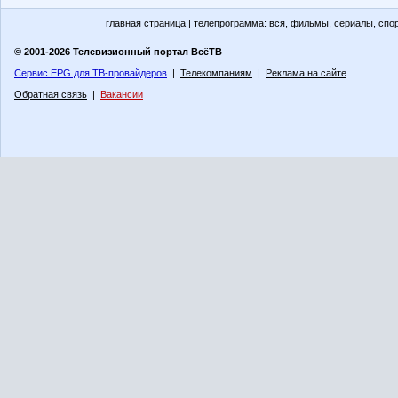
главная страница
| телепрограмма:
вся
,
фильмы
,
сериалы
,
спо
© 2001-2026 Телевизионный портал ВсёТВ
Сервис EPG для ТВ-провайдеров
|
Телекомпаниям
|
Реклама на сайте
Обратная связь
|
Вакансии