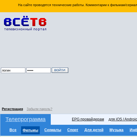
На сайте проводятся технические работы. Комментарии к фильмам/сериал
Регистрация
Забыли пароль?
Телепрограмма
EPG провайдерам
для iOS / Androi
Все
Сериалы
Спорт
Для детей
Музыка
Ин
Фильмы