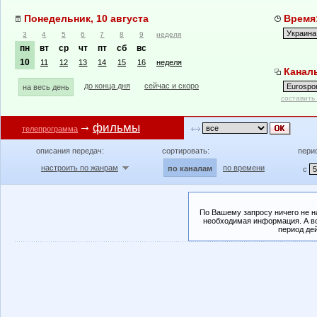
Понедельник, 10 августа
Время:
3
4
5
6
7
8
9
неделя
пн
вт
ср
чт
пт
сб
вс
10
11
12
13
14
15
16
неделя
Каналы
до конца дня
сейчас и скоро
на весь день
составить
фильмы
телепрограмма
описания передач:
сортировать:
пери
настроить по жанрам
по времени
по каналам
с
По Вашему запросу ничего не н
необходимая информация. А во
период де