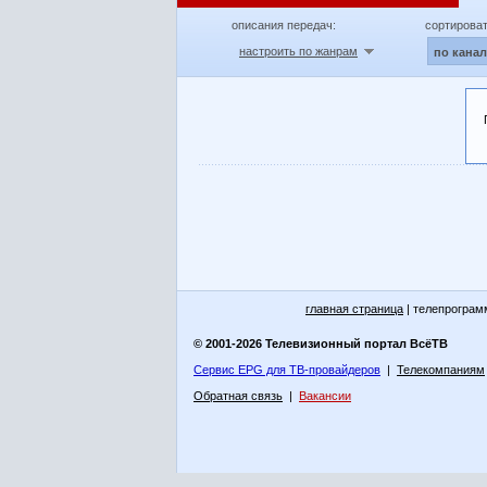
описания передач:
сортироват
настроить по жанрам
по кана
главная страница
| телепрограм
© 2001-2026 Телевизионный портал ВсёТВ
Сервис EPG для ТВ-провайдеров
|
Телекомпаниям
Обратная связь
|
Вакансии