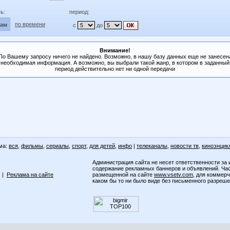
ь:
период:
по времени
лам
с
до
Внимание!
По Вашему запросу ничего не найдено. Возможно, в нашу базу данных еще не занесен
необходимая информация. А возможно, вы выбрали такой жанр, в котором в заданный
период действительно нет ни одной передачи
ма:
вся
,
фильмы
,
сериалы
,
спорт
,
для детей
,
инфо
|
телеканалы
,
новости тв
,
киноэнцик
Администрация сайта не несет ответственности за 
содержание рекламных баннеров и объявлений. Ча
|
Реклама на сайте
размещенной на сайте
www.vsetv.com
, для коммер
каком бы то ни было виде без письменного разреш