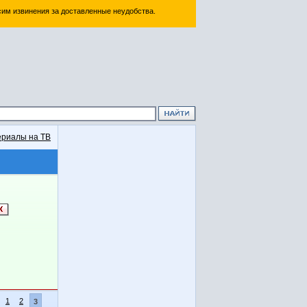
им извинения за доставленные неудобства.
риалы на ТВ
1
2
3