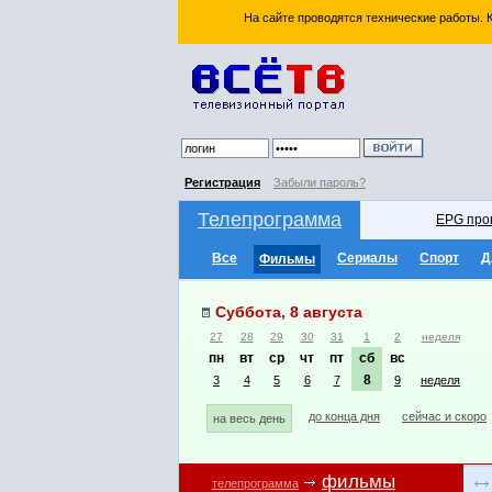
На сайте проводятся технические работы.
Регистрация
Забыли пароль?
Телепрограмма
EPG про
Все
Сериалы
Спорт
Д
Фильмы
Суббота, 8 августа
27
28
29
30
31
1
2
неделя
пн
вт
ср
чт
пт
сб
вс
8
3
4
5
6
7
9
неделя
до конца дня
сейчас и скоро
на весь день
фильмы
телепрограмма