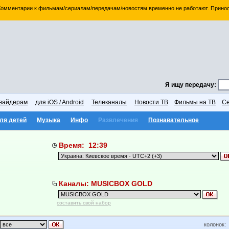
 Комментарии к фильмам/сериалам/передачам/новостям временно не работают. Принос
Я ищу передачу:
вайдерам
для iOS / Android
Телеканалы
Новости ТВ
Фильмы на ТВ
Се
ля детей
Музыка
Инфо
Развлечения
Познавательное
Время: 12:39
Каналы: MUSICBOX GOLD
составить свой набор
колонок: