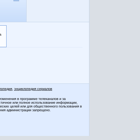
а
лопедия
,
энциклопедия сериалов
изменения в программе телеканалов и за
стичное или полное использование информации,
ческих целей или для общественного пользования в
ения администрации запрещено.