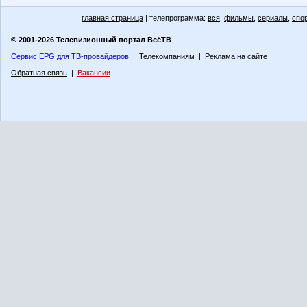
главная страница
| телепрограмма:
вся
,
фильмы
,
сериалы
,
спо
© 2001-2026 Телевизионный портал ВсёТВ
Сервис EPG для ТВ-провайдеров
|
Телекомпаниям
|
Реклама на сайте
Обратная связь
|
Вакансии