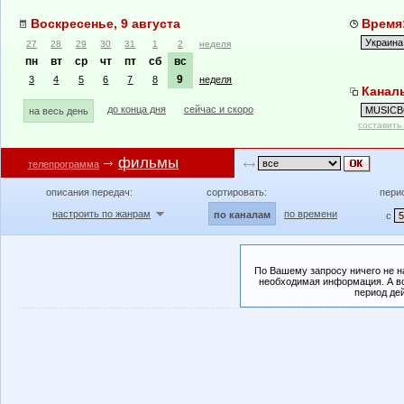
Воскресенье, 9 августа
Время:
27
28
29
30
31
1
2
неделя
пн
вт
ср
чт
пт
сб
вс
9
3
4
5
6
7
8
неделя
Канал
до конца дня
сейчас и скоро
на весь день
составить
фильмы
телепрограмма
описания передач:
сортировать:
пери
настроить по жанрам
по времени
по каналам
с
По Вашему запросу ничего не н
необходимая информация. А во
период де