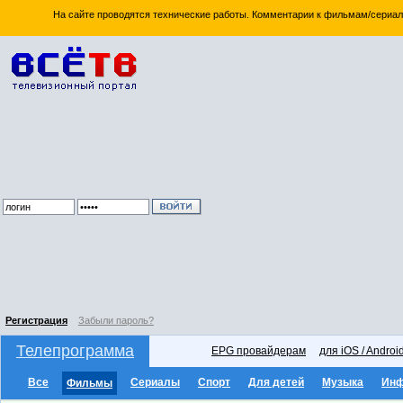
На сайте проводятся технические работы. Комментарии к фильмам/сериал
Регистрация
Забыли пароль?
Телепрограмма
EPG провайдерам
для iOS / Androi
Все
Сериалы
Спорт
Для детей
Музыка
Ин
Фильмы