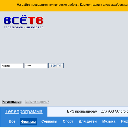
На сайте проводятся технические работы. Комментарии к фильмам/сериал
Регистрация
Забыли пароль?
Телепрограмма
EPG провайдерам
для iOS / Androi
Все
Сериалы
Спорт
Для детей
Музыка
Ин
Фильмы