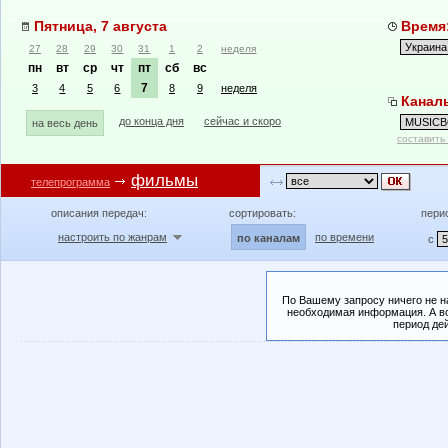
Пятница, 7 августа
Время:
27
28
29
30
31
1
2
неделя
пн
вт
ср
чт
пт
сб
вс
7
3
4
5
6
8
9
неделя
Канал
до конца дня
сейчас и скоро
на весь день
составить
фильмы
телепрограмма
описания передач:
сортировать:
пери
настроить по жанрам
по времени
по каналам
с
По Вашему запросу ничего не н
необходимая информация. А во
период де