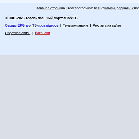
главная страница
| телепрограмма:
вся
,
фильмы
,
сериалы
,
спо
© 2001-2026 Телевизионный портал ВсёТВ
Сервис EPG для ТВ-провайдеров
|
Телекомпаниям
|
Реклама на сайте
Обратная связь
|
Вакансии