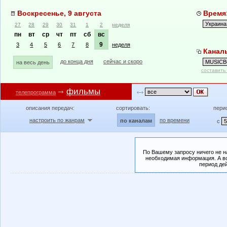
Воскресенье, 9 августа
Время:
27
28
29
30
31
1
2
неделя
пн
вт
ср
чт
пт
сб
вс
9
3
4
5
6
7
8
неделя
Канал
до конца дня
сейчас и скоро
на весь день
составить
фильмы
телепрограмма
описания передач:
сортировать:
пери
настроить по жанрам
по времени
по каналам
с
По Вашему запросу ничего не н
необходимая информация. А во
период де