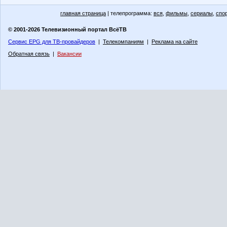
главная страница
| телепрограмма:
вся
,
фильмы
,
сериалы
,
спо
© 2001-2026 Телевизионный портал ВсёТВ
Сервис EPG для ТВ-провайдеров
|
Телекомпаниям
|
Реклама на сайте
Обратная связь
|
Вакансии