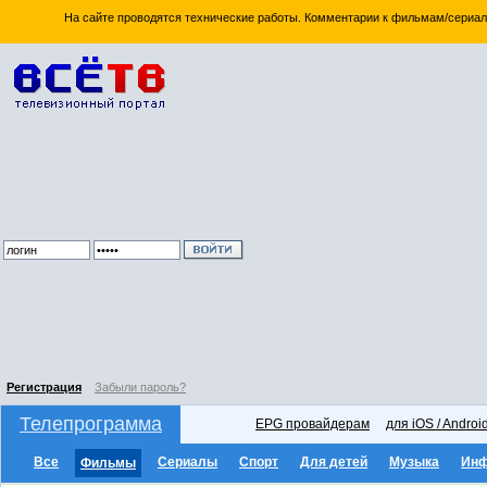
На сайте проводятся технические работы. Комментарии к фильмам/сериал
Регистрация
Забыли пароль?
Телепрограмма
EPG провайдерам
для iOS / Androi
Все
Сериалы
Спорт
Для детей
Музыка
Ин
Фильмы