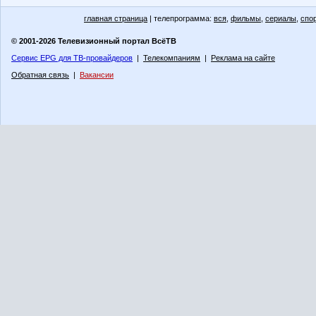
главная страница
| телепрограмма:
вся
,
фильмы
,
сериалы
,
спо
© 2001-2026 Телевизионный портал ВсёТВ
Сервис EPG для ТВ-провайдеров
|
Телекомпаниям
|
Реклама на сайте
Обратная связь
|
Вакансии