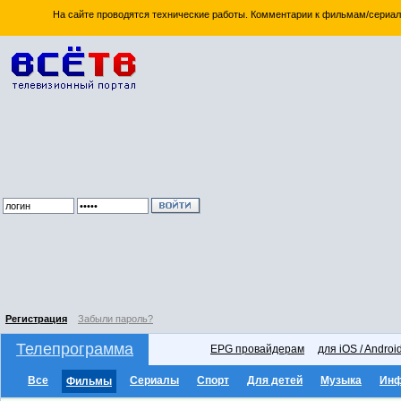
На сайте проводятся технические работы. Комментарии к фильмам/сериал
Регистрация
Забыли пароль?
Телепрограмма
EPG провайдерам
для iOS / Androi
Все
Сериалы
Спорт
Для детей
Музыка
Ин
Фильмы