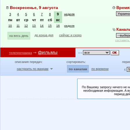
Воскресенье, 9 августа
Время:
9
3
4
5
6
7
8
неделя
пн
вт
ср
чт
пт
сб
вс
10
11
12
13
14
15
16
неделя
Канал
до конца дня
сейчас и скоро
на весь день
составить
фильмы
телепрограмма
описания передач:
сортировать:
пери
настроить по жанрам
по времени
по каналам
с
По Вашему запросу ничего не н
необходимая информация. А во
период де