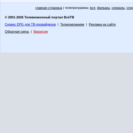
главная страница
| телепрограмма:
вся
,
фильмы
,
сериалы
,
спо
© 2001-2026 Телевизионный портал ВсёТВ
Сервис EPG для ТВ-провайдеров
|
Телекомпаниям
|
Реклама на сайте
Обратная связь
|
Вакансии