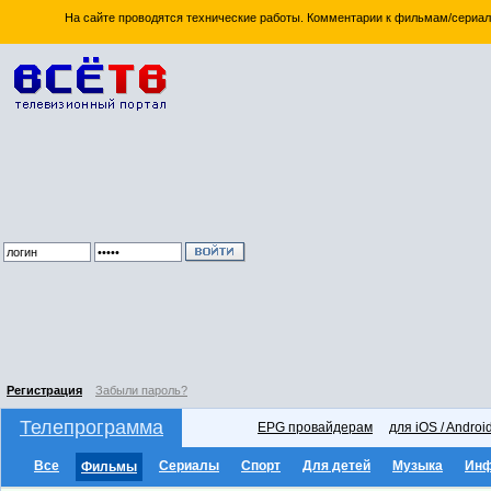
На сайте проводятся технические работы. Комментарии к фильмам/сериал
Регистрация
Забыли пароль?
Телепрограмма
EPG провайдерам
для iOS / Androi
Все
Сериалы
Спорт
Для детей
Музыка
Ин
Фильмы