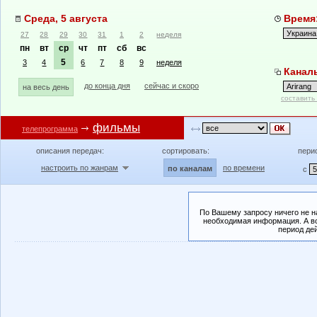
Среда, 5 августа
Время:
27
28
29
30
31
1
2
неделя
пн
вт
ср
чт
пт
сб
вс
5
3
4
6
7
8
9
неделя
Каналы
до конца дня
сейчас и скоро
на весь день
составить
фильмы
телепрограмма
описания передач:
сортировать:
пери
настроить по жанрам
по времени
по каналам
с
По Вашему запросу ничего не н
необходимая информация. А во
период де