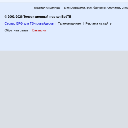
главная страница
| телепрограмма:
вся
,
фильмы
,
сериалы
,
спо
© 2001-2026 Телевизионный портал ВсёТВ
Сервис EPG для ТВ-провайдеров
|
Телекомпаниям
|
Реклама на сайте
Обратная связь
|
Вакансии