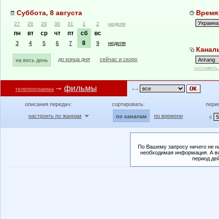
Суббота, 8 августа
Время:
27
28
29
30
31
1
2
неделя
пн
вт
ср
чт
пт
сб
вс
8
3
4
5
6
7
9
неделя
Каналы
до конца дня
сейчас и скоро
на весь день
составить
фильмы
телепрограмма
описания передач:
сортировать:
пери
настроить по жанрам
по времени
по каналам
с
По Вашему запросу ничего не н
необходимая информация. А во
период де