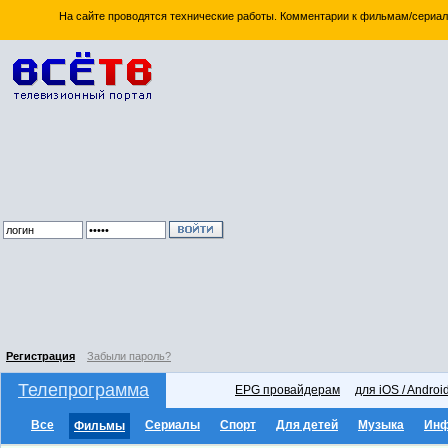
На сайте проводятся технические работы. Комментарии к фильмам/сериал
Регистрация
Забыли пароль?
Телепрограмма
EPG провайдерам
для iOS / Androi
Все
Сериалы
Спорт
Для детей
Музыка
Ин
Фильмы