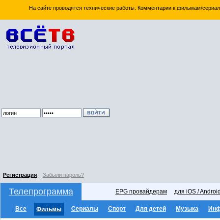
На сайте проводятся технические работы. Комментарии к фильмам/сериал
Регистрация
Забыли пароль?
Телепрограмма
EPG провайдерам
для iOS / Androi
Все
Сериалы
Спорт
Для детей
Музыка
Ин
Фильмы