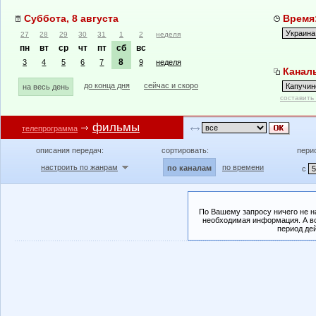
Суббота, 8 августа
Время:
27
28
29
30
31
1
2
неделя
пн
вт
ср
чт
пт
сб
вс
8
3
4
5
6
7
9
неделя
Каналы
до конца дня
сейчас и скоро
на весь день
составить
фильмы
телепрограмма
описания передач:
сортировать:
пери
настроить по жанрам
по времени
по каналам
с
По Вашему запросу ничего не н
необходимая информация. А во
период де