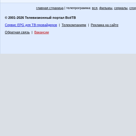
главная страница
| телепрограмма:
вся
,
фильмы
,
сериалы
,
спо
© 2001-2026 Телевизионный портал ВсёТВ
Сервис EPG для ТВ-провайдеров
|
Телекомпаниям
|
Реклама на сайте
Обратная связь
|
Вакансии