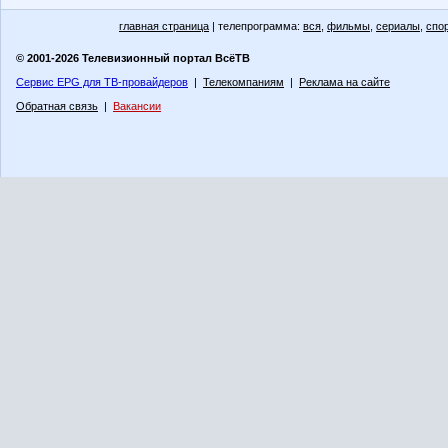
главная страница
| телепрограмма:
вся
,
фильмы
,
сериалы
,
спо
© 2001-2026 Телевизионный портал ВсёТВ
Сервис EPG для ТВ-провайдеров
|
Телекомпаниям
|
Реклама на сайте
Обратная связь
|
Вакансии