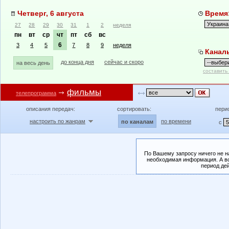
Четверг, 6 августа
Время:
27
28
29
30
31
1
2
неделя
пн
вт
ср
чт
пт
сб
вс
6
3
4
5
7
8
9
неделя
Канал
до конца дня
сейчас и скоро
на весь день
составить
фильмы
телепрограмма
описания передач:
сортировать:
пери
настроить по жанрам
по времени
по каналам
с
По Вашему запросу ничего не н
необходимая информация. А во
период де