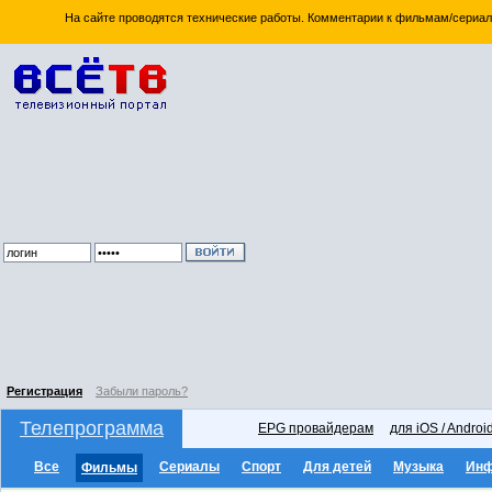
На сайте проводятся технические работы. Комментарии к фильмам/сериал
Регистрация
Забыли пароль?
Телепрограмма
EPG провайдерам
для iOS / Androi
Все
Сериалы
Спорт
Для детей
Музыка
Ин
Фильмы