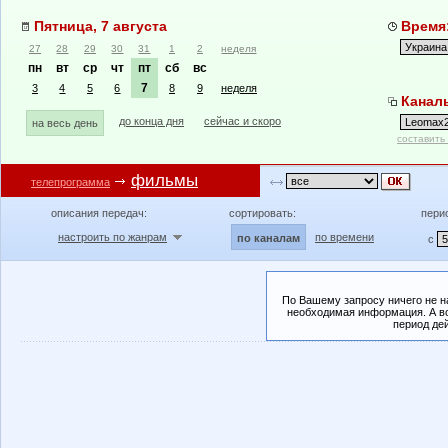
Пятница, 7 августа
Время:
27
28
29
30
31
1
2
неделя
пн
вт
ср
чт
пт
сб
вс
7
3
4
5
6
8
9
неделя
Канал
до конца дня
сейчас и скоро
на весь день
составить
фильмы
телепрограмма
описания передач:
сортировать:
пери
настроить по жанрам
по времени
по каналам
с
По Вашему запросу ничего не н
необходимая информация. А во
период де