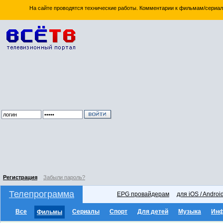
На сайте проводятся технические работы. Комментарии к фильмам/сериал
Регистрация
Забыли пароль?
Телепрограмма
EPG провайдерам
для iOS / Androi
Все
Сериалы
Спорт
Для детей
Музыка
Ин
Фильмы