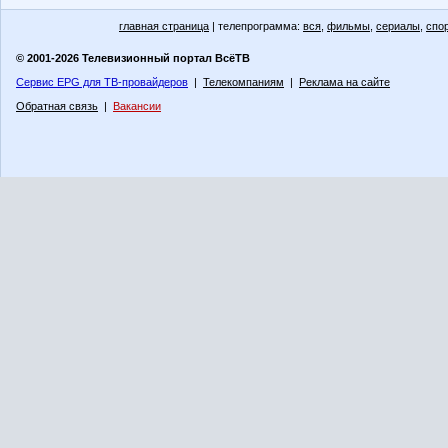
главная страница
| телепрограмма:
вся
,
фильмы
,
сериалы
,
спо
© 2001-2026 Телевизионный портал ВсёТВ
Сервис EPG для ТВ-провайдеров
|
Телекомпаниям
|
Реклама на сайте
Обратная связь
|
Вакансии