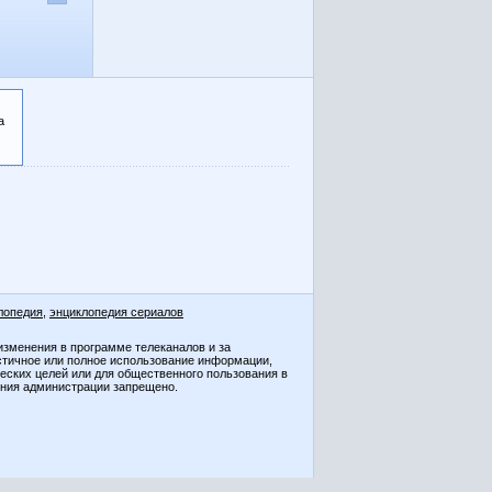
а
лопедия
,
энциклопедия сериалов
изменения в программе телеканалов и за
стичное или полное использование информации,
ческих целей или для общественного пользования в
ения администрации запрещено.