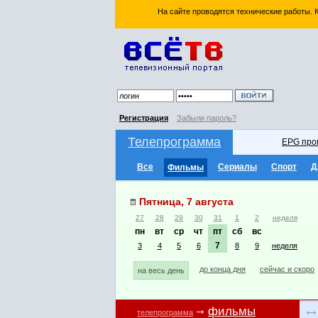
На сайте проводятся технические работы.
Регистрация
Забыли пароль?
Телепрограмма
EPG про
Все
Сериалы
Спорт
Д
Фильмы
Пятница, 7 августа
27
28
29
30
31
1
2
неделя
пн
вт
ср
чт
пт
сб
вс
7
3
4
5
6
8
9
неделя
до конца дня
сейчас и скоро
на весь день
фильмы
телепрограмма