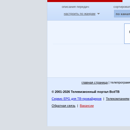
описания передач:
сортироват
настроить по жанрам
по кана
главная страница
| телепрограм
© 2001-2026 Телевизионный портал ВсёТВ
Сервис EPG для ТВ-провайдеров
|
Телекомпаниям
Обратная связь
|
Вакансии