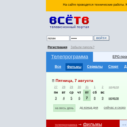
На сайте проводятся технические работы.
Регистрация
Забыли пароль?
Телепрограмма
EPG про
Все
Сериалы
Спорт
Д
Фильмы
Пятница, 7 августа
27
28
29
30
31
1
2
неделя
пн
вт
ср
чт
пт
сб
вс
7
3
4
5
6
8
9
неделя
до конца дня
сейчас и скоро
на весь день
фильмы
телепрограмма