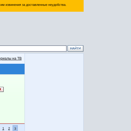
им извинения за доставленные неудобства.
риалы на ТВ
1
2
3