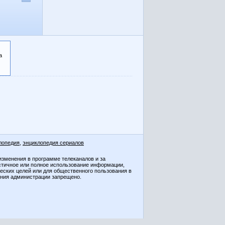
а
лопедия
,
энциклопедия сериалов
изменения в программе телеканалов и за
стичное или полное использование информации,
ческих целей или для общественного пользования в
ения администрации запрещено.