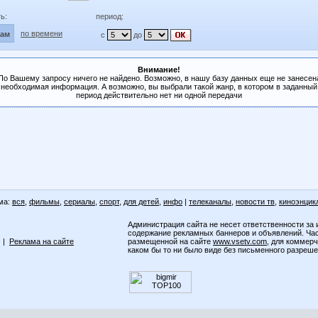
ь:
период:
по времени
лам
с
до
Внимание!
По Вашему запросу ничего не найдено. Возможно, в нашу базу данных еще не занесен
необходимая информация. А возможно, вы выбрали такой жанр, в котором в заданный
период действительно нет ни одной передачи
ма:
вся
,
фильмы
,
сериалы
,
спорт
,
для детей
,
инфо
|
телеканалы
,
новости тв
,
киноэнцик
Администрация сайта не несет ответственности за 
содержание рекламных баннеров и объявлений. Ча
|
Реклама на сайте
размещенной на сайте
www.vsetv.com
, для коммер
каком бы то ни было виде без письменного разреш