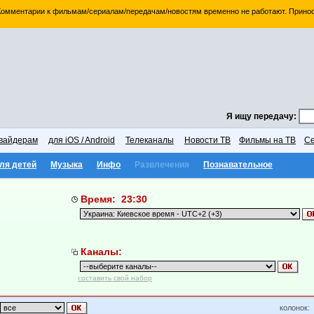
 Комментарии к фильмам/сериалам/передачам/новостям временно не работают. Принос
Я ищу передачу:
вайдерам
для iOS / Android
Телеканалы
Новости ТВ
Фильмы на ТВ
Се
ля детей
Музыка
Инфо
Развлечения
Познавательное
Время: 23:30
Каналы:
составить свой набор
колонок: