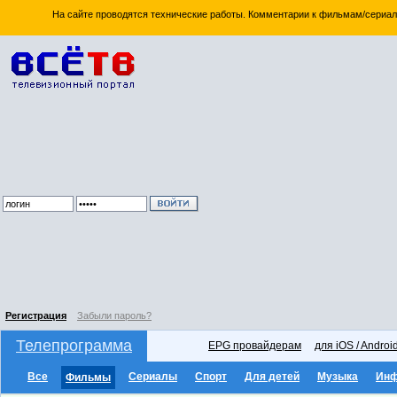
На сайте проводятся технические работы. Комментарии к фильмам/сериал
Регистрация
Забыли пароль?
Телепрограмма
EPG провайдерам
для iOS / Androi
Все
Сериалы
Спорт
Для детей
Музыка
Ин
Фильмы