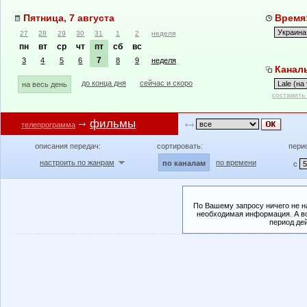
Пятница, 7 августа
Время:
27
28
29
30
31
1
2
неделя
пн
вт
ср
чт
пт
сб
вс
7
3
4
5
6
8
9
неделя
Каналы:
до конца дня
сейчас и скоро
на весь день
составить
фильмы
телепрограмма
описания передач:
сортировать:
пери
настроить по жанрам
по времени
по каналам
с
По Вашему запросу ничего не н
необходимая информация. А во
период де