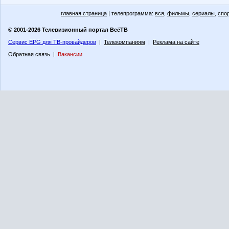
главная страница
| телепрограмма:
вся
,
фильмы
,
сериалы
,
спо
© 2001-2026 Телевизионный портал ВсёТВ
Сервис EPG для ТВ-провайдеров
|
Телекомпаниям
|
Реклама на сайте
Обратная связь
|
Вакансии