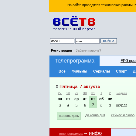
На сайте проводятся технические работы.
Регистрация
Забыли пароль?
Телепрограмма
EPG про
Все
Фильмы
Сериалы
Спорт
Д
Пятница, 7 августа
27
28
29
30
31
1
2
неделя
пн
вт
ср
чт
пт
сб
вс
7
3
4
5
6
8
9
неделя
до конца дня
сейчас и скоро
на весь день
инфо
телепрограмма