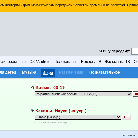
 Комментарии к фильмам/сериалам/передачам/новостям временно не работают. Принос
Я ищу передачу:
вайдерам
для iOS / Android
Телеканалы
Новости ТВ
Фильмы на ТВ
Се
ля детей
Музыка
Развлечения
Познавательное
Инфо
Время: 00:19
Каналы: Наука (на укр.)
составить свой набор
колонок: