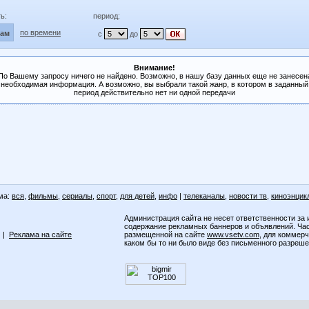
ь:
период:
по времени
лам
с
до
Внимание!
По Вашему запросу ничего не найдено. Возможно, в нашу базу данных еще не занесен
необходимая информация. А возможно, вы выбрали такой жанр, в котором в заданный
период действительно нет ни одной передачи
ма:
вся
,
фильмы
,
сериалы
,
спорт
,
для детей
,
инфо
|
телеканалы
,
новости тв
,
киноэнцик
Администрация сайта не несет ответственности за 
содержание рекламных баннеров и объявлений. Ча
|
Реклама на сайте
размещенной на сайте
www.vsetv.com
, для коммер
каком бы то ни было виде без письменного разреш