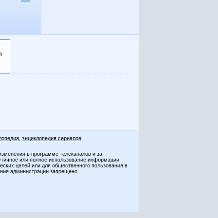
а
лопедия
,
энциклопедия сериалов
изменения в программе телеканалов и за
стичное или полное использование информации,
ческих целей или для общественного пользования в
ения администрации запрещено.