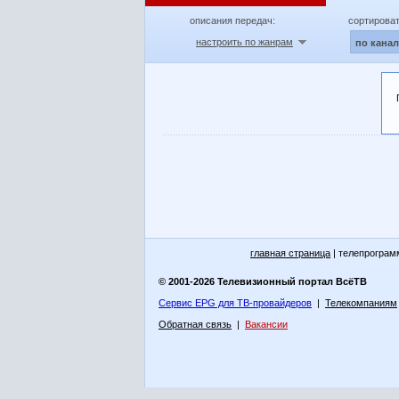
описания передач:
сортироват
настроить по жанрам
по кана
главная страница
| телепрограм
© 2001-2026 Телевизионный портал ВсёТВ
Сервис EPG для ТВ-провайдеров
|
Телекомпаниям
Обратная связь
|
Вакансии