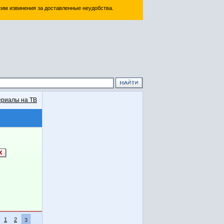
им извинения за доставленные неудобства.
риалы на ТВ
1
2
3