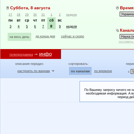
Суббота, 8 августа
Время:
27
28
29
30
31
1
2
неделя
пн
вт
ср
чт
пт
сб
вс
8
3
4
5
6
7
9
неделя
Каналы
до конца дня
сейчас и скоро
на весь день
составить
инфо
телепрограмма
описания передач:
сортировать:
пери
настроить по жанрам
по времени
по каналам
с
По Вашему запросу ничего не н
необходимая информация. А во
период де