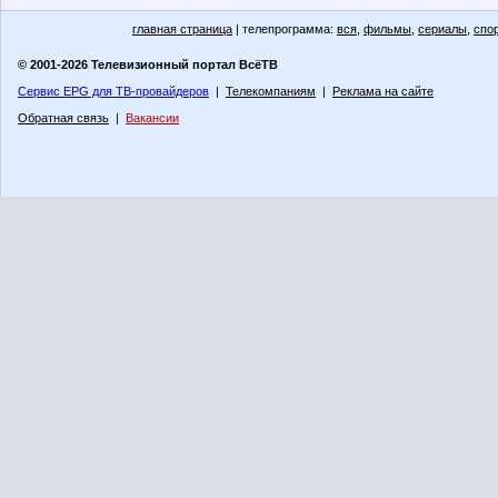
главная страница
| телепрограмма:
вся
,
фильмы
,
сериалы
,
спо
© 2001-2026 Телевизионный портал ВсёТВ
Сервис EPG для ТВ-провайдеров
|
Телекомпаниям
|
Реклама на сайте
Обратная связь
|
Вакансии