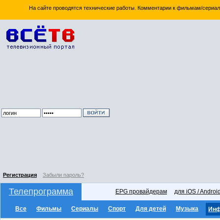
На сайте проводятся технические работы. Комментарии к фильмам/сериал
Регистрация
Забыли пароль?
Телепрограмма
EPG провайдерам
для iOS / Androi
Все
Фильмы
Сериалы
Спорт
Для детей
Музыка
Ин